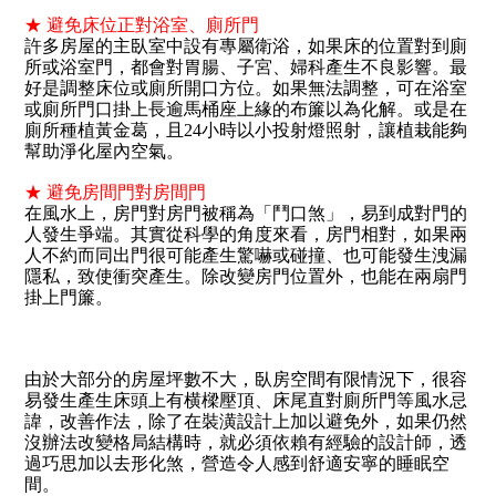
★ 避免床位正對浴室、廁所門
許多房屋的主臥室中設有專屬衛浴，如果床的位置對到廁
所或浴室門，都會對胃腸、子宮、婦科產生不良影響。最
好是調整床位或廁所開口方位。如果無法調整，可在浴室
或廁所門口掛上長逾馬桶座上緣的布簾以為化解。或是在
廁所種植黃金葛，且24小時以小投射燈照射，讓植栽能夠
幫助淨化屋內空氣。
★ 避免房間門對房間門
在風水上，房門對房門被稱為「鬥口煞」，易到成對門的
人發生爭端。其實從科學的角度來看，房門相對，如果兩
人不約而同出門很可能產生驚嚇或碰撞、也可能發生洩漏
隱私，致使衝突產生。除改變房門位置外，也能在兩扇門
掛上門簾。
由於大部分的房屋坪數不大，臥房空間有限情況下，很容
易發生產生床頭上有横樑壓頂、床尾直對廁所門等風水忌
諱，改善作法，除了在裝潢設計上加以避免外，如果仍然
沒辦法改變格局結構時，就必須依賴有經驗的設計師，透
過巧思加以去形化煞，營造令人感到舒適安寧的睡眠空
間。