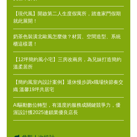
【現代風】開啟第二人生度假寓所，踏進家門假期
就此展開！
奶茶色裝潢北歐風怎麼做？材質、空間造型、系統
櫃這樣選！
【12坪簡約風小宅】三房改兩房，為兄妹打造簡約
溫柔居所
【簡約風室內設計案例】退休慢步調x職場快節奏交
織 溫馨19坪共居宅
AI驅動數位轉型，有溫度的服務成關鍵競爭力，優
渥設計獲2025連鎖業優良店長