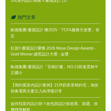
100室內設計推薦 x 優渥設計 (1)
熱門文章
歐德集團 優渥設計 獲2025「TCFA服務天使獎」肯
定
狂賀!! 優渥設計榮獲 2026 Muse Design Awards -
Gold Winner 繆思設計大獎 - 金獎
歐德集團 優渥設計「百林計畫」NO.13前進雲林中
正國小
【簡約風室內設計案例】21坪奶茶系簡約宅，為快
節奏電商夫妻注入純淨慢日常
如何找室內設計師？統包與設計師差異、篩選、收
費標準解析