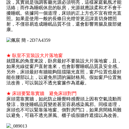
說，其實就是強調客廳光源必須明亮，這樣家庭氣氛才能
活絡；而作為睡眠休息的臥房，光源就應該柔和才不會干
擾睡眠。依據同一個道理，床頭的正上方也不宜有燈光直
照。如果是使用一般的長條日光燈管更忌諱直切身體照
射，不僅容易造成睡眠品質不佳，還會影響胃腸及腹部健
康。
★ 臥室不宜裝設大片落地窗
就隱私的角度來說，卧房最好不要裝設大片落地窗，且，
如果光線從窗戶直射進來，也會影響睡眠品質及安全感。
另外，床頭最好有牆能夠阻擋陽光直照，窗戶位置也最好
能在腰部以上，以避免所謂的漏財格局。假如窗戶位置無
法改善，可以裝設不透光窗簾作為遮蔽。
★ 床頭要緊靠實牆 避免床頭對門
床頭需靠實牆，如此防止睡覺時感覺頭上因有空氣流動而
發涼，致使睡眠品質變差甚至容易感染風邪。同樣道理，
床頭也不可以緊靠落地窗、側對房門口，如果房間格局難
以避免，可藉不透光屏風、櫃子或假牆作遮擋以為改善。