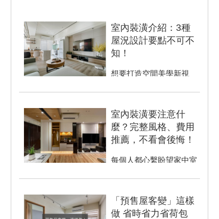
室內裝潢介紹：3種
屋況設計要點不可不
知！
想要打造空間美學新視
野，那室內裝潢設計就不
可忽略。首先要先了解居
住屋況問題，並經由精細
室內裝潢要注意什
的規劃，...
麼？完整風格、費用
推薦，不看會後悔！
每個人都心繫盼望家中室
內裝潢，可以滿足自己對
於家的想像要求。於是，
上網看了許多室內裝潢推
「預售屋客變」這樣
薦案例...
做 省時省力省荷包