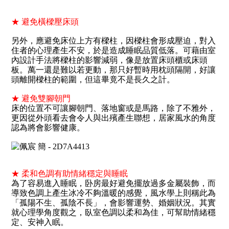
★
避免橫樑壓床頭
另外，應避免床位上方有樑柱，因樑柱會形成壓迫，對入
住者的心理產生不安，於是造成睡眠品質低落。可藉由室
內設計手法將樑柱的影響減弱，像是放置床頭櫃或床頭
板。萬一還是難以若更動，那只好暫時用枕頭隔開，好讓
頭離開樑柱的範圍，但這畢竟不是長久之計。
★ 避免雙腳朝門
床的位置不可讓腳朝門、落地窗或是馬路，除了不雅外，
更因從外頭看去會令人與出殯產生聯想，居家風水的角度
認為將會影響健康。
★
柔和色調有助情緒穩定與睡眠
為了容易進入睡眠，卧房最好避免擺放過多金屬裝飾，而
導致色調上產生冰冷不夠溫暖的感覺，風水學上則稱此為
「孤陽不生、孤陰不長」，會影響運勢、婚姻狀況。其實
就心理學角度觀之，臥室色調以柔和為佳，可幫助情緒穩
定、安神入眠。