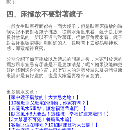
呢！
四、床擺放不要對著鏡子
一般女生臥室裡面都有一面大鏡子，但是臥室床擺放的時
候切記不要對著鏡子擺放。從風水角度來看，鏡子是用來
反射煞氣的，所以不適合對著床。從健康角度來看，鏡子
對著床很容易嚇到剛睡醒的人，長時間下去容易精神敏
感，導致精神衰落。
分別介紹了如何擺放以及禁忌的問題之後，大家對於床的
擺放風水宜忌有哪些是不是更加清楚了呢？如果說能夠更
好的找到適合的位置，那麼對人的運勢發展以及身體健康
來說都是有好處的，也是大家需要格外留意的。
更多風水文章：
【家中鏡子擺放的十大禁忌之地！】
【10種旺財又旺宅的植物，你家有嗎？】
【玄關風水5重點，讓您福運帶進門！】
【臥室風水8大要點！這樣擺，幸福好運來敲門！】
【3大禁忌不可犯！餐廳風水篇】
【客廳財位在哪裡？10招開運技巧大公開！】