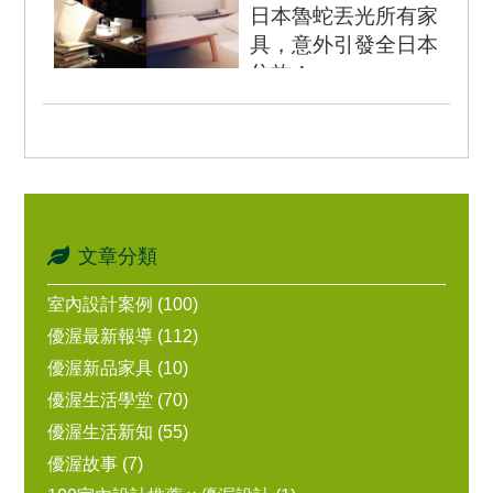
日本魯蛇丟光所有家
具，意外引發全日本
仿效！
兩張都是佐佐木典士的房
間，他徹底擺脫垃圾屋，
成為極簡主義者。（圖/三
采提供） &nbs...
文章分類
室內設計案例 (100)
優渥最新報導 (112)
優渥新品家具 (10)
優渥生活學堂 (70)
優渥生活新知 (55)
優渥故事 (7)