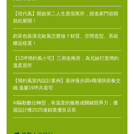
【現代風】開啟第二人生度假寓所，踏進家門假期
就此展開！
奶茶色裝潢北歐風怎麼做？材質、空間造型、系統
櫃這樣選！
【12坪簡約風小宅】三房改兩房，為兄妹打造簡約
溫柔居所
【簡約風室內設計案例】退休慢步調x職場快節奏交
織 溫馨19坪共居宅
AI驅動數位轉型，有溫度的服務成關鍵競爭力，優
渥設計獲2025連鎖業優良店長