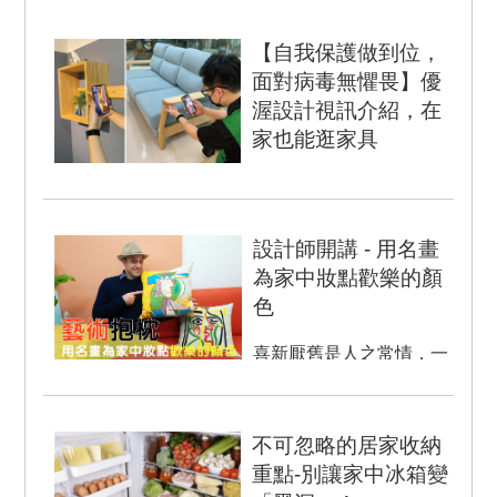
【自我保護做到位，
面對病毒無懼畏】優
渥設計視訊介紹，在
家也能逛家具
▲ 積極防堵新冠肺炎，歐
德集團發起「自我保護做
到位，面對病毒無懼畏」
設計師開講 - 用名畫
提供視訊介紹服務，消費
為家中妝點歡樂的顏
者不...
色
喜新厭舊是人之常情，一
陳不變的居家即使再舒適
也會想要來些變化。你也
想給家裡一點「Special...
不可忽略的居家收納
重點-別讓家中冰箱變