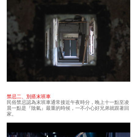
禁忌二
、別搭
末班車
民俗禁忌認為末班車通常接近午夜時分，晚上十一點至凌
晨一點是『陰氣』最重的時候，一不小心好兄弟就跟著回
家。