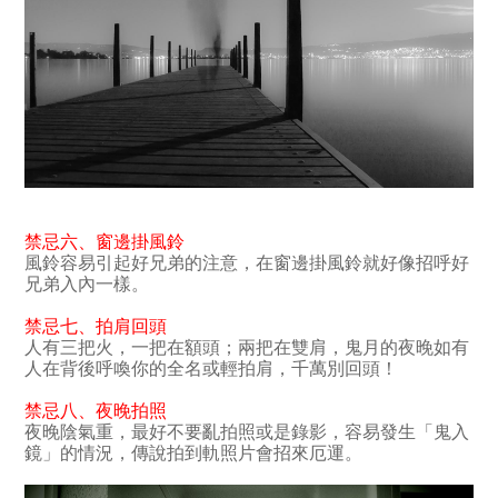
禁忌六
、
窗邊掛風鈴
風鈴容易引起好兄弟的注意，在窗邊掛風鈴就好像招呼好
兄弟入內一樣。
禁忌七
、
拍肩回頭
人有三把火，一把在額頭；兩把在雙肩，鬼月的夜晚如有
人在背後呼喚你的全名或輕拍肩，千萬別回頭！
禁忌八
、
夜晚拍照
夜晚陰氣重，最好不要亂拍照或是錄影，容易發生「鬼入
鏡」的情況，傳說拍到軌照片會招來厄運。