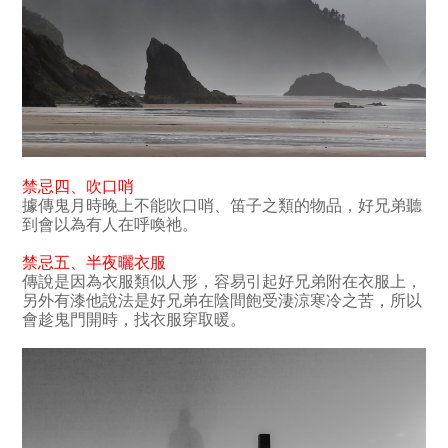
禁忌四
、
吹口哨
據傳鬼月時晚上不能吹口哨、笛子之類的物品，好兄弟聽
到會以為有人在呼喚祂
。
禁忌五
、
半夜曬衣服
傳說是因為衣服類似人形，容易引起好兄弟附在衣服上，
另外有漆他說法是好兄弟在陰間飽受淒涼寒冷之苦，所以
會趁鬼門開時，找衣服穿取暖。