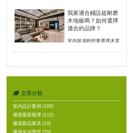
緬甸黃金柚木實木，原始
木面不染色，只...
我家適合鋪設超耐磨
木地板嗎？如何選擇
適合的品牌？
室內裝潢時想要選擇木質
地板，但是怕木質地板容
易變形或刮傷，有使用年
限的限制，抑或是害怕刮
傷的木...
文章分類
室內設計案例 (100)
優渥最新報導 (112)
優渥新品家具 (10)
優渥生活學堂 (70)