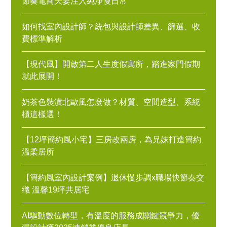
節奏電商夫妻注入純淨慢日常
如何找室內設計師？統包與設計師差異、篩選、收
費標準解析
【現代風】開啟第二人生度假寓所，踏進家門假期
就此展開！
奶茶色裝潢北歐風怎麼做？材質、空間造型、系統
櫃這樣選！
【12坪簡約風小宅】三房改兩房，為兄妹打造簡約
溫柔居所
【簡約風室內設計案例】退休慢步調x職場快節奏交
織 溫馨19坪共居宅
AI驅動數位轉型，有溫度的服務成關鍵競爭力，優