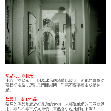
禁忌九
、
靠牆走
小心「摸壁鬼」！因為冰涼的牆壁比較陰，使祂們喜歡沿
著牆壁走路，所以鬼門開期間，千萬不要靠牆走或是休
息。
禁忌十
、亂動
祭品
祭拜的供品是屬於好兄弟的食物，未經過他們的同意就動
用，非常不尊重好兄弟們，當然會引起祂們的不滿！