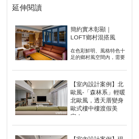
延伸閱讀
簡約實木彰顯｜
LOFT鄉村混搭風
在色彩鮮明、風格特色十
足的鄉村風空間內，需要
搭配什麼樣的家具，才能
突顯空間個性，又營造溫
馨舒適...
【室內設計案例】北
歐風-「森林系」輕暖
北歐風，透天厝變身
歐式樓中樓渡假美
宅！
SPACE DATA 室內坪
數：40坪 設計風格：北