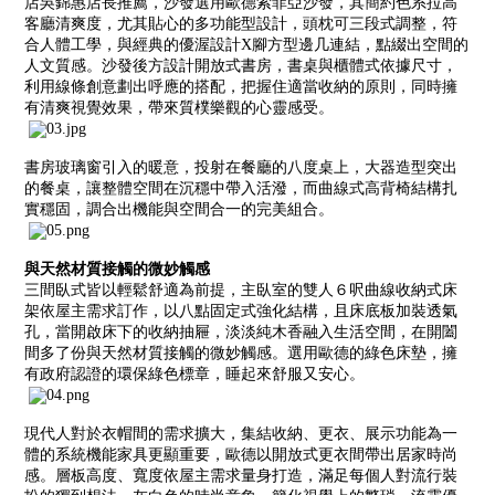
店吳錦惠店長推薦，沙發選用歐德索菲亞沙發，其簡約色系拉高
客廳清爽度，尤其貼心的多功能型設計，頭枕可三段式調整，符
合人體工學，與經典的優渥設計X腳方型邊几連結，點綴出空間的
人文質感。沙發後方設計開放式書房，書桌與櫃體式依據尺寸，
利用線條創意劃出呼應的搭配，把握住適當收納的原則，同時擁
有清爽視覺效果，帶來質樸樂觀的心靈感受。
書房玻璃窗引入的暖意，投射在餐廳的八度桌上，大器造型突出
的餐桌，讓整體空間在沉穩中帶入活潑，而曲線式高背椅結構扎
實穩固，調合出機能與空間合一的完美組合。
與天然材質接觸的微妙觸感
三間臥式皆以輕鬆舒適為前提，主臥室的雙人６呎曲線收納式床
架依屋主需求訂作，以八點固定式強化結構，且床底板加裝透氣
孔，當開啟床下的收納抽屜，淡淡純木香融入生活空間，在開闔
間多了份與天然材質接觸的微妙觸感。選用歐德的綠色床墊，擁
有政府認證的環保綠色標章，睡起來舒服又安心。
現代人對於衣帽間的需求擴大，集結收納、更衣、展示功能為一
體的系統機能家具更顯重要，歐德以開放式更衣間帶出居家時尚
感。層板高度、寬度依屋主需求量身打造，滿足每個人對流行裝