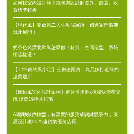
如何找室內設計師？統包與設計師差異、篩選、收
費標準解析
【現代風】開啟第二人生度假寓所，踏進家門假期
就此展開！
奶茶色裝潢北歐風怎麼做？材質、空間造型、系統
櫃這樣選！
【12坪簡約風小宅】三房改兩房，為兄妹打造簡約
溫柔居所
【簡約風室內設計案例】退休慢步調x職場快節奏交
織 溫馨19坪共居宅
AI驅動數位轉型，有溫度的服務成關鍵競爭力，優
渥設計獲2025連鎖業優良店長