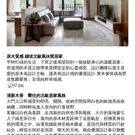
原木質感 鋪述北歐風休閒居家
平時忙碌的生活，下班之後渴望回到一個放鬆身心的溫暖居家，
而溫潤的木質正能帶來質樸安定的心靈感受。設計團隊以屋主喜
愛的原木為設計主軸，讓具有設計感的優渥設計-實木傢俱成為營
造氛圍要角，呈現純粹幸福感。
清新木香 嚮往的北歐居家風格
大門入口即感受到明亮、開闊。收納空間採用白色的歐德系統收
納櫃，同時輕化進入室內的行進視野。
客廳以白色為基調，走清新的自然色澤與風格，大片的落地窗引
入了綠意與日光，屋內的原木材質延伸了這股氣息，彷彿置身自
然的環境之中。由電視牆延伸至柚木圓桌，是現代與樸質的巧妙
結合，締造出與好友泡茶、聊天的天地。藉由優渥設計春日旗艦