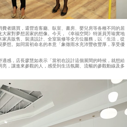
消費者購買，還營造客廳、臥室、書房、嬰兒房等各種不同的居
化大家對夢想居家的想像。今天，《幸福空間》特派員芳瑜實地
木家具販售、裝潢設計、全室裝修等全方位服務，以「生活，從
現夢想。如同當初命名的本意「象徵雨水充沛豐收豐厚，享受優
舒適感，店長廖慧如表示「當初在設計這個展間的時候，就想給
明亮，讓進來參觀的人，感受到生活氛圍、流暢的參觀動線及多