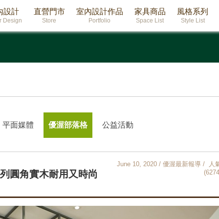
內設計
直營門市
室內設計作品
家具商品
風格系列
or Design
Store
Portfolio
Space List
Style List
平面媒體
優渥部落格
公益活動
June 10, 2020 / 優渥最新報導 / 人
系列圓角實木耐用又時尚
(6274