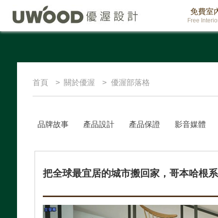
免費室
Free Interi
首頁
關於優渥
優渥部落格
品牌故事
產品設計
產品保證
影音媒體
把全球最宜居的城市搬回家，哥本哈根