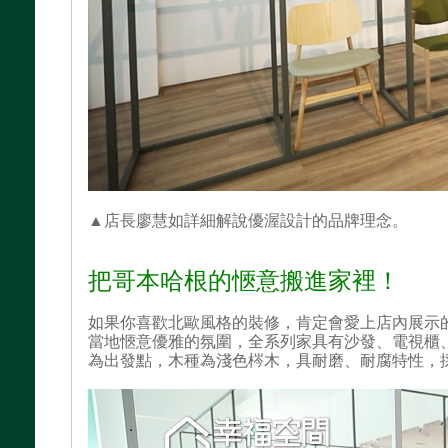
▲店長廖慧如詳細解說優渥設計的品牌理念。
把哥本哈根的愜意搬進家裡！
如果你喜歡北歐風格的裝修，肯定會愛上店內展示
當地愜意優雅的氛圍，全系列家具有沙發、電視櫃
為出發點，木種為淺色梣木，具耐磨、耐腐特性，