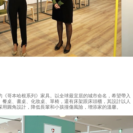
的《哥本哈根系列》家具。以全球最宜居的城市命名，希望帶入
、餐桌、書桌、化妝桌、單椅，還有床架跟床頭櫃，其設計以人
採用圓角設計，降低長輩和小孩撞傷風險，增添家的溫馨。