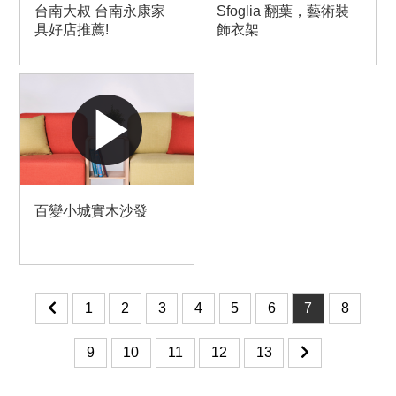
台南大叔 台南永康家
Sfoglia 翻葉，藝術裝
具好店推薦!
飾衣架
百變小城實木沙發
1
2
3
4
5
6
7
8
9
10
11
12
13