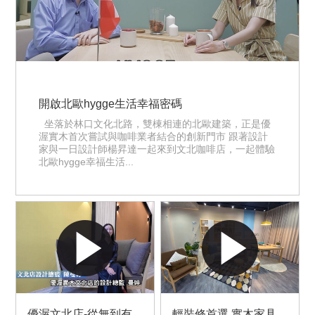
開啟北歐hygge生活幸福密碼
坐落於林口文化北路，雙棟相連的北歐建築，正是優
渥實木首次嘗試與咖啡業者結合的創新門市 跟著設計
家與一日設計師楊昇達一起來到文北咖啡店，一起體驗
北歐hygge幸福生活...
優渥文北店-從無到有
輕裝修首選 實木家具