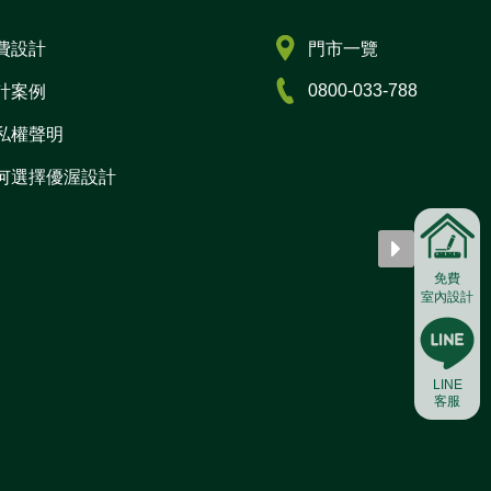
費設計
門市一覽
0800-033-788
計案例
私權聲明
何選擇優渥設計
免費
室內設計
LINE
客服