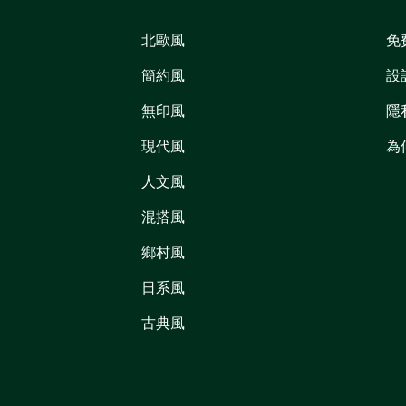
北歐風
免
簡約風
設
無印風
隱
現代風
為
人文風
混搭風
鄉村風
日系風
古典風