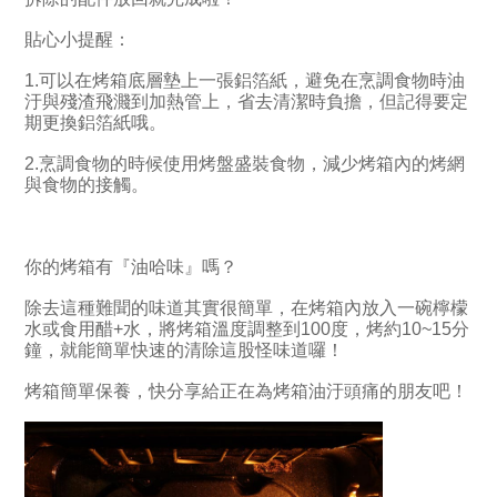
貼心小提醒：
1.可以在烤箱底層墊上一張鋁箔紙，避免在烹調食物時油
汙與殘渣飛濺到加熱管上，省去清潔時負擔，但記得要定
期更換鋁箔紙哦。
2.烹調食物的時候使用烤盤盛裝食物，減少烤箱內的烤網
與食物的接觸。
你的烤箱有『油哈味』嗎？
除去這種難聞的味道其實很簡單，在烤箱內放入一碗檸檬
水或食用醋+水，將烤箱溫度調整到100度，烤約10~15分
鐘，就能簡單快速的清除這股怪味道囉！
烤箱簡單保養，快分享給正在為烤箱油汙頭痛的朋友吧！