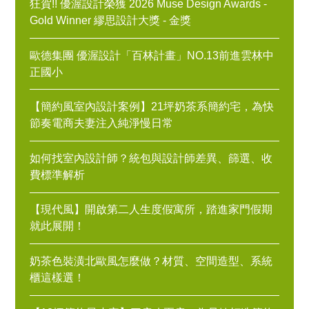
狂賀!! 優渥設計榮獲 2026 Muse Design Awards -
Gold Winner 繆思設計大獎 - 金獎
歐德集團 優渥設計「百林計畫」NO.13前進雲林中
正國小
【簡約風室內設計案例】21坪奶茶系簡約宅，為快
節奏電商夫妻注入純淨慢日常
如何找室內設計師？統包與設計師差異、篩選、收
費標準解析
【現代風】開啟第二人生度假寓所，踏進家門假期
就此展開！
奶茶色裝潢北歐風怎麼做？材質、空間造型、系統
櫃這樣選！