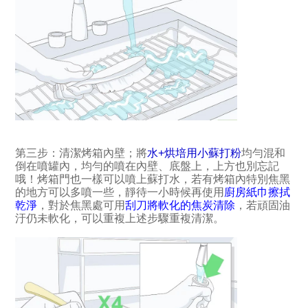
第三步：清潔烤箱內壁；將
水+烘培用小蘇打粉
均勻混和
倒在噴罐內，均勻的噴在內壁、底盤上，上方也別忘記
哦！烤箱門也一樣可以噴上蘇打水，若有烤箱內特別焦黑
的地方可以多噴一些，靜待一小時候再使用
廚房紙巾擦拭
乾淨
，對於焦黑處可用
刮刀將軟化的焦炭清除
，若頑固油
汙仍未軟化，可以重複上述步驟重複清潔。