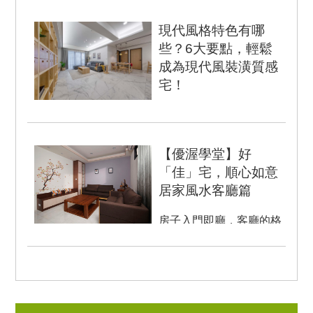
「鄉村風格」，沒有繁瑣
的裝飾語彙、複雜的建材
現代風格特色有哪
堆疊，簡潔明朗的氛...
些？6大要點，輕鬆
成為現代風裝潢質感
宅！
現代人越來越講究簡約，
就算是居家設計也希望呈
現出精美的現代風格。那
【優渥學堂】好
是否喜歡高質感設計，就
「佳」宅，順心如意
不適用...
居家風水客廳篇
房子入門即廳，客廳的格
局、擺設能顯出主人品味
及氣度。而古代有「明廳
暗房」之說，可見客廳風
水的重...