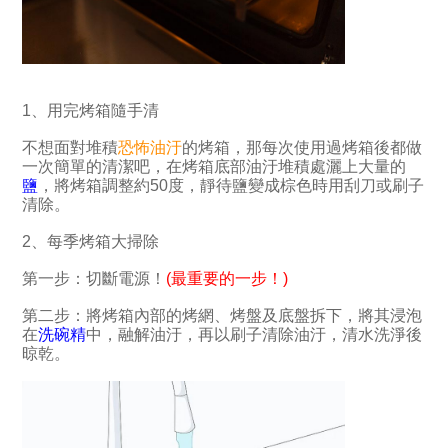
1、用完烤箱隨手清
不想面對堆積
恐怖油汙
的烤箱，那每次使用過烤箱後都做
一次簡單的清潔吧，在烤箱底部油汙堆積處灑上大量的
鹽
，將烤箱調整約50度，靜待鹽變成棕色時用刮刀或刷子
清除。
2、每季烤箱大掃除
第一步：切斷電源！
(最重要的一步！)
第二步：將烤箱內部的烤網、烤盤及底盤拆下，將其浸泡
在
洗碗精
中，融解油汙，再以刷子清除油汙，清水洗淨後
晾乾。