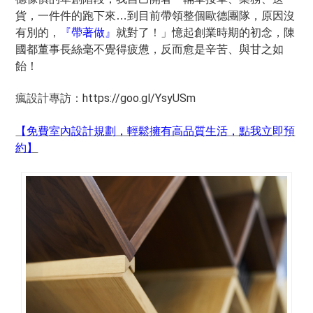
貨，一件件的跑下來…到目前帶領整個歐德團隊，原因沒
有別的，
『帶著做』
就對了！」憶起創業時期的初念，陳
國都董事長絲毫不覺得疲憊，反而愈是辛苦、與甘之如
飴！
https://goo.gl/YsyUSm
瘋設計專訪：
【免費室內設計規劃，輕鬆擁有高品質生活，點我立即預
約】