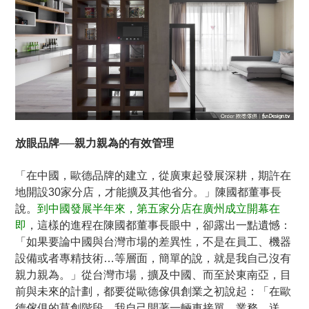
放眼品牌──親力親為的有效管理
「在中國，歐德品牌的建立，從廣東起發展深耕，期許在
地開設30家分店，才能擴及其他省分。」陳國都董事長
說。
到中國發展半年來，第五家分店在廣州成立開幕在
即
，這樣的進程在陳國都董事長眼中，卻露出一點遺憾：
「如果要論中國與台灣市場的差異性，不是在員工、機器
設備或者專精技術…等層面，簡單的說，就是我自己沒有
親力親為。」從台灣市場，擴及中國、而至於東南亞，目
前與未來的計劃，都要從歐德傢俱創業之初說起：「在歐
德傢俱的草創階段，我自己開著一輛車接單、業務、送