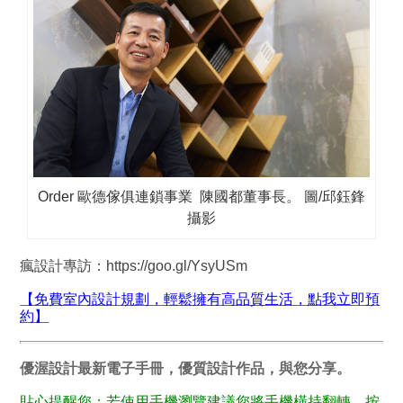
Order 歐德傢俱連鎖事業 陳國都董事長。 圖/邱鈺鋒
攝影
瘋設計專訪：
https://goo.gl/YsyUSm
【免費室內設計規劃，輕鬆擁有高品質生活，點我立即預
約】
優渥設計最新電子手冊，優質設計作品，與您分享。
貼心提醒您：若使用手機瀏覽建議您將手機橫持翻轉，按