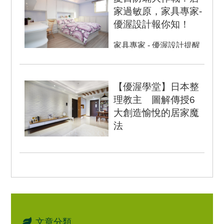
家過敏原，家具專家-
優渥設計報你知！
家具專家 - 優渥設計提醒
您夏日蟎蟲最易滋長 季節
交替容易過敏，防蟎抗菌
大作戰! ...
【優渥學堂】日本整
理教主 圖解傳授6
大創造愉悅的居家魔
法
作者：近藤麻理惠Marie
Kondo／張淑芬編譯
2016-01-10 ...
文章分類