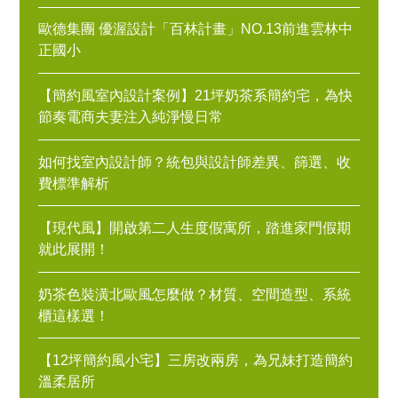
歐德集團 優渥設計「百林計畫」NO.13前進雲林中
正國小
【簡約風室內設計案例】21坪奶茶系簡約宅，為快
節奏電商夫妻注入純淨慢日常
如何找室內設計師？統包與設計師差異、篩選、收
費標準解析
【現代風】開啟第二人生度假寓所，踏進家門假期
就此展開！
奶茶色裝潢北歐風怎麼做？材質、空間造型、系統
櫃這樣選！
【12坪簡約風小宅】三房改兩房，為兄妹打造簡約
溫柔居所