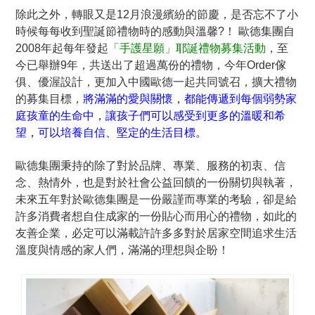
除此之外，轉眼又是12月浪漫繽紛的節慶，是否忘不了小
時候每每收到聖誕節禮物時的感動與溫馨?！ 歐德集團自
2008年起每年發起
「手護星願」耶誕禮物募集活動
，至
今已舉辦9年，共送出了超過萬份的禮物，今年Order傢
俱、優渥設計，更加入中國歐德一起共同號召，擴大禮物
的募集目標，
將滿滿的愛與關懷，都能傳遞到每個弱勢家
庭孩童的生命中，讓孩子們可以感受到更多的溫暖和希
望，可以培養自信、堅定的生活目標。
歐德集團秉持的除了對於品牌、專業、服務的初衷、信
念、熱情外，也是對於社會公益回饋的一份關切與執著，
未來五年對於歐德集團是一份嚴謹而專業的考驗，卻是給
許多消費者想自住成家的一份貼心而用心的禮物，如此的
友善企業，必定可以滿載許許多多對於居家空間追求生活
溫度與情感的家人們，滿滿的理想與企盼！