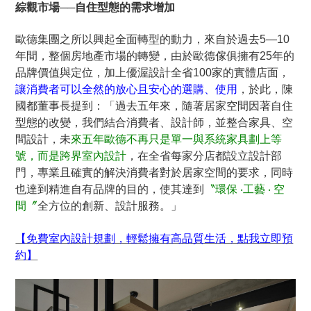
綜觀市場──自住型態的需求增加
歐德集團之所以興起全面轉型的動力，來自於過去5—10
年間，整個房地產市場的轉變，由於歐德傢俱擁有25年的
品牌價值與定位，加上優渥設計全省100家的實體店面，
讓消費者可以全然的放心且安心的選購、使用
，於此，陳
國都董事長提到：「過去五年來，隨著居家空間因著自住
型態的改變，我們結合消費者、設計師，並整合家具、空
間設計，未
來五年歐德不再只是單一與系統家具劃上等
號，而是跨界室內設計
，在全省每家分店都設立設計部
門，專業且確實的解決消費者對於居家空間的要求，同時
也達到精進自有品牌的目的，使其達到
〝環保 ‧工藝 ‧ 空
間〞
全方位的創新、設計服務。」
【免費室內設計規劃，輕鬆擁有高品質生活，點我立即預
約】