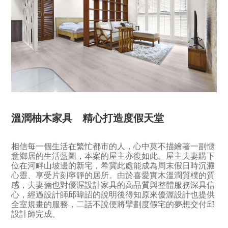
溫潤柚木家具 精心打造度假天堂
相信每一個生活在繁忙都市的人，心中莫不描繪著一副愜
意鄉居的生活藍圖，本案的屋主亦復如此。屋主夫妻購下
位在河畔山坡邊的新宅，希冀此處能成為周末假日時沉澱
心靈、享受片刻寧靜的居所。由於喜愛實木溫潤質樸的質
感，夫妻倆也對優渥設計家具的高品質與整體服務深具信
心，經過設計師邱暐詔的說明後得知原來優渥設計也提供
全室規畫的服務，二話不說便將擘劃度假宅的夢想交付邱
設計師完成。