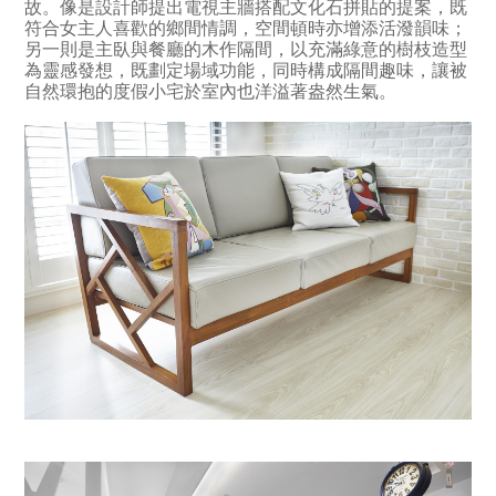
故。像是設計師提出電視主牆搭配文化石拼貼的提案，既
符合女主人喜歡的鄉間情調，空間頓時亦增添活潑韻味；
另一則是主臥與餐廳的木作隔間，以充滿綠意的樹枝造型
為靈感發想，既劃定場域功能，同時構成隔間趣味，讓被
自然環抱的度假小宅於室內也洋溢著盎然生氣。