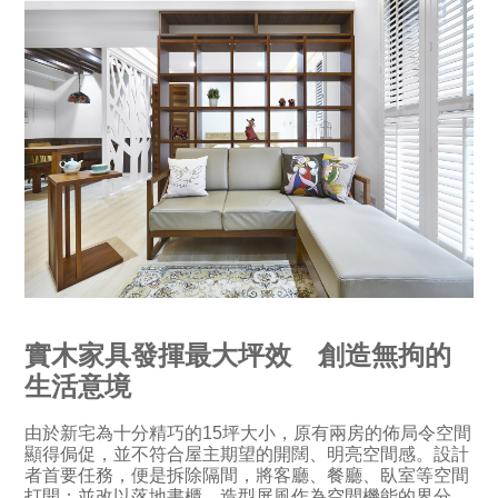
實木家具發揮最大坪效 創造無拘的
生活意境
由於新宅為十分精巧的15坪大小，原有兩房的佈局令空間
顯得侷促，並不符合屋主期望的開闊、明亮空間感。設計
者首要任務，便是拆除隔間，將客廳、餐廳、臥室等空間
打開；並改以落地書櫃、造型屏風作為空間機能的界分，