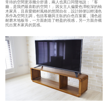
常待的空間更添幾分舒適，兩人也異口同聲地說：「客
廳，是我們最喜歡的空間！」因女主人偏愛色澤較深的柚
木家具，且喜愛鄉村風格的悠閒自在，設計師便以輕淺色
系作為空間主調，包括客廳與主臥的白色百葉窗、淺色超
耐磨木地板等，一方面創造了輕盈的視感，另一方面亦襯
托出實木家具的質感。