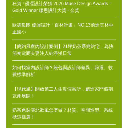
狂賀!! 優渥設計榮獲 2026 Muse Design Awards -
Gold Winner 繆思設計大獎 - 金獎
歐德集團 優渥設計「百林計畫」NO.13前進雲林中
正國小
【簡約風室內設計案例】21坪奶茶系簡約宅，為快
節奏電商夫妻注入純淨慢日常
如何找室內設計師？統包與設計師差異、篩選、收
費標準解析
【現代風】開啟第二人生度假寓所，踏進家門假期
就此展開！
奶茶色裝潢北歐風怎麼做？材質、空間造型、系統
櫃這樣選！