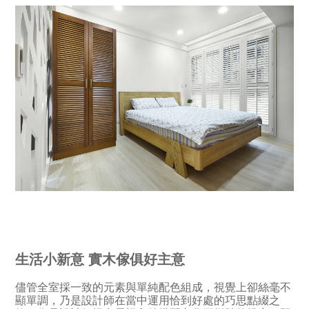
生活小新意 實木傢俱好主意
儘管全室採一致的元素與單純配色組成，視覺上卻絲毫不
顯單調，乃是設計師在當中運用恰到好處的巧思點綴之