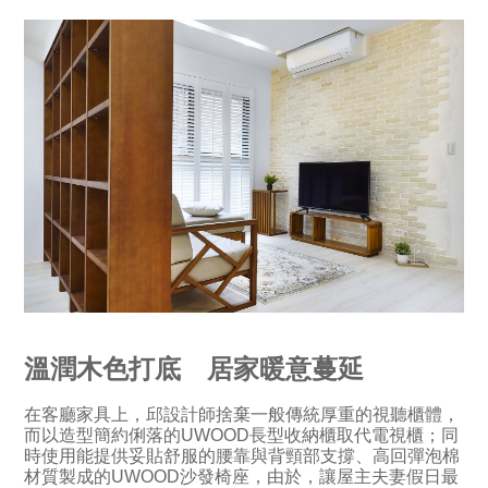
溫潤木色打底 居家暖意蔓延
在客廳家具上，邱設計師捨棄一般傳統厚重的視聽櫃體，
而以造型簡約俐落的UWOOD長型收納櫃取代電視櫃；同
時使用能提供妥貼舒服的腰靠與背頸部支撐、高回彈泡棉
材質製成的UWOOD沙發椅座，由於，讓屋主夫妻假日最