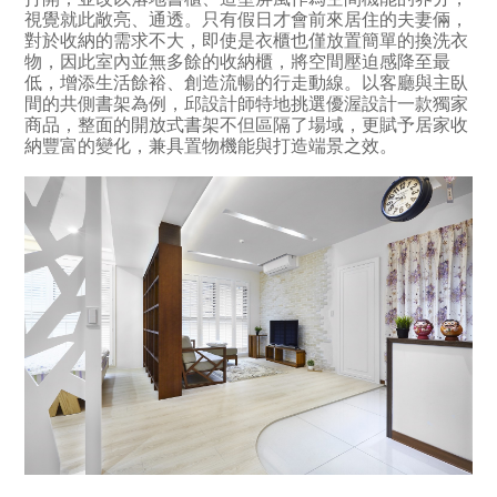
視覺就此敞亮、通透。只有假日才會前來居住的夫妻倆，
對於收納的需求不大，即使是衣櫃也僅放置簡單的換洗衣
物，因此室內並無多餘的收納櫃，將空間壓迫感降
至最
低，增添生活餘裕、創造流暢的行走動線。以客廳與主臥
間的共側書架為例，邱設計師特地挑選優渥設計一款獨家
商品，整面的開放式書架不但區隔了場域，更賦予居家收
納豐富的變化，兼具置物機能與打造端景之效。