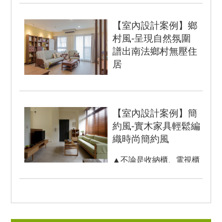
房2廳2衛 房屋類型：...
【室內設計案例】鄉
村風-呈現自然氛圍
譜出南法鄉村無壓住
居
自然氛圍 無壓住居
Natural Atmosphere 居家
風格多樣紛陳，無所拘
【室內設計案例】簡
泥，...
約風-實木家具輕鬆編
織時尚簡約風
▲不論是收納櫃、電視櫃
及茶几，都呈現簡單溫潤
的質感，簡單好打理，獲
得屋主的青睞。 為了...