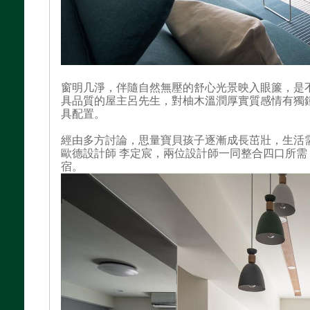
窗明几淨，伴隨自然無壓的舒心光景映入眼簾，是
具品質的屋主呂先生，對柚木溫潤厚實質感情有獨
具配置。
經由多方討論，思量寶貝孩子逐漸成長茁壯，生活
歐德設計師 李定宸，兩位設計師一同整合四口所
宿。