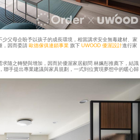
不少父母企盼予以孩子的成長環境，相當講求安全無毒建材、家
鍾，因而委請
歐德傢俱連鎖事業
旗下
UWOOD 優渥設計
進行家
需求隨之轉變與增加，因而於優渥家居顧問 林姵彤推薦下，結識
需，聯手提出專業建議與家具規劃，一式到位實現夢想中的暖心歸