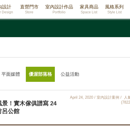
內設計
直營門市
室內設計作品
家具商品
風格系列
or Design
Store
Portfolio
Space List
Style List
平面媒體
優渥部落格
公益活動
April 24, 2020 / 室內設計案例 / 人
景！實木傢俱譜寫 24
(7822
新竹呂公館