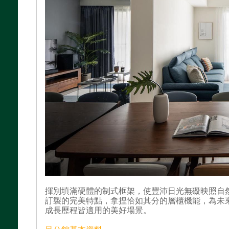
揮別填滿硬體的制式框架，使豐沛日光無礙映照自
訂製的完美特點，拿捏恰如其分的層櫃機能，為未
成長歷程皆適用的美好場景。