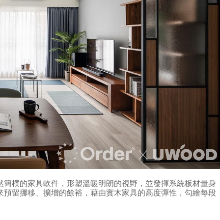
然簡樸的家具軟件，形塑溫暖明朗的視野，並發揮系統板材量身
來預留挪移、擴增的餘裕，藉由實木家具的高度彈性，勾繪每段