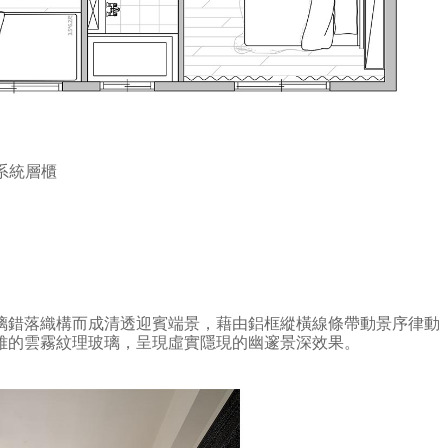
系統層櫃
璃錯落織構而成清透迎賓端景，藉由鋁框縱橫線條帶動景序律動
雅的雲霧紋理玻璃，呈現虛實隱現的幽邃景深效果。