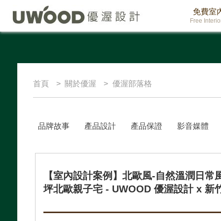
免費室
Free Interi
首頁
關於優渥
優渥部落格
品牌故事
產品設計
產品保證
影音媒體
【室內設計案例】北歐風-自然溫潤日常風
坪北歐親子宅 - UWOOD 優渥設計 x 