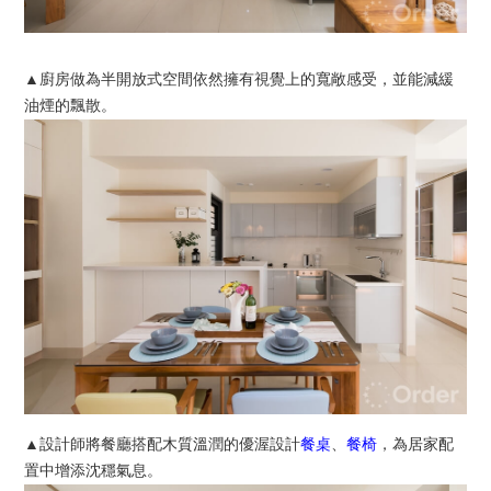
▲廚房做為半開放式空間依然擁有視覺上的寬敞感受，並能減緩
油煙的飄散。
▲設計師將餐廳搭配木質溫潤的優渥設計
餐桌
、
餐椅
，為居家配
置中增添沈穩氣息。