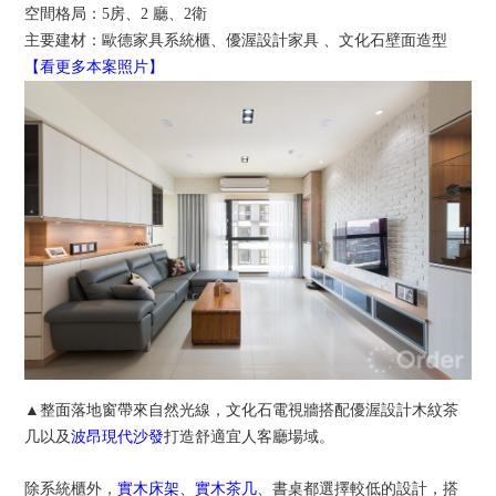
空間格局：5房、2 廳、2衛
主要建材：歐德家具系統櫃、優渥設計家具 、文化石壁面造型
【看更多本案照片】
▲整面落地窗帶來自然光線，文化石電視牆搭配優渥設計木紋茶
几以及
打造舒適宜人客廳場域。
波昂現代沙發
除系統櫃外，
實木床架
、
實木茶几
、書桌都選擇較低的設計，搭