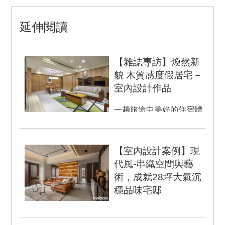
延伸閱讀
【雜誌專訪】煥然新
貌 木質感度假居宅－
室內設計作品
一趟旅途中美好的住宿體
驗，往往成為記憶中最令
人回味的片段，甚至成為
對居家風格的嚮往。此案
【室內設計案例】現
男主人...
代風-串織空間與藝
術，成就28坪大氣沉
穩品味宅邸
室內坪數：28坪 設計風
格：現代風 空間格局：3