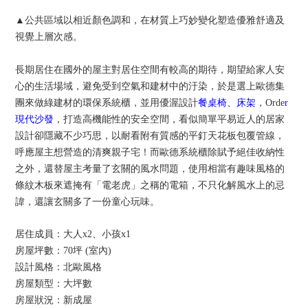
▲公共區域以相近顏色調和，在材質上巧妙變化塑造優雅舒適及
視覺上層次感。
長期居住在國外的屋主對居住空間有較高的期待，期望給家人安
心的生活場域，避免受到空氣和建材中的汙染，於是選上歐德集
團來做綠建材的環保系統櫃，並
用優渥設計
餐桌椅
、
床架
，Orde
r
現代沙發
，
打造高機能性的安全空間，
看似簡單平易近人的居家
設計卻隱藏不少巧思，以耐看附有質感的平釘天花板包覆管線，
呼應屋主想營造的清爽親子宅！而歐德系統櫃除賦予絕佳收納性
之外，還替屋主考量了玄關的風水問題，使用相當有趣味風格的
條紋木板來遮掩有「電老虎」之稱的電箱，不只化解風水上的忌
諱，還讓玄關多了一份童心玩味。
居住成員：大人x2、小孩x1
房屋坪數：70坪 (室內)
設計風格：北歐風格
房屋類型：大坪數
房屋狀況：新成屋