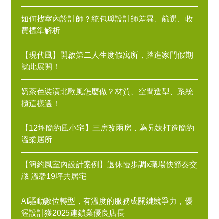
如何找室內設計師？統包與設計師差異、篩選、收
費標準解析
【現代風】開啟第二人生度假寓所，踏進家門假期
就此展開！
奶茶色裝潢北歐風怎麼做？材質、空間造型、系統
櫃這樣選！
【12坪簡約風小宅】三房改兩房，為兄妹打造簡約
溫柔居所
【簡約風室內設計案例】退休慢步調x職場快節奏交
織 溫馨19坪共居宅
AI驅動數位轉型，有溫度的服務成關鍵競爭力，優
渥設計獲2025連鎖業優良店長