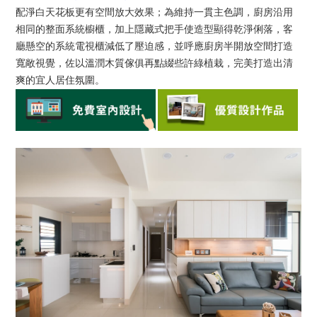
配淨白天花板更有空間放大效果；為維持一貫主色調，廚房沿用
相同的整面系統櫥櫃，加上隱藏式把手使造型顯得乾淨俐落，客
廳懸空的系統電視櫃減低了壓迫感，並呼應廚房半開放空間打造
寬敞視覺，佐以溫潤木質傢俱再點綴些許綠植栽，完美打造出清
爽的宜人居住氛圍。