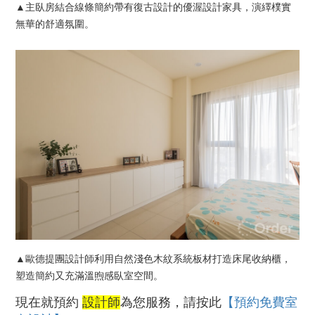
▲主臥房結合線條簡約帶有復古設計的優渥設計家具，演繹樸實
無華的舒適氛圍。
▲歐德提團設計師利用
自然淺色木紋
系統板材打造床尾收納櫃，
塑造簡約又充滿溫煦感臥室空間。
現在就預約
設計師
為您服務，請按此
【預約免費室