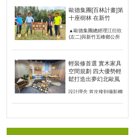
歐德集團[百林計畫]第
十座樹林 在新竹
▲歐德集團總經理江衍欣
(左二)與新竹五峰鄉公所
機要秘書林金榮(左一)、
花園國小校長施新國(左
二...
輕裝修首選 實木家具
空間規劃 四大優勢輕
鬆打造出夢幻北歐風
設計理念 首次接到攝影棚
施作案，此次配合的空間
約五坪，符合現代人對家
的需求，該節目客群...