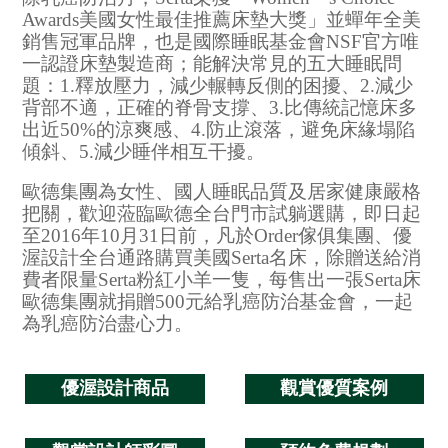
Awards美國女性最佳推薦床墊大獎」並蟬年全美
銷售冠軍品牌，也是國際睡眠基金會NSF官方唯
一認證床墊製造商；能解決常見的五大睡眠問
題：1.釋放壓力，減少輾轉反側的困擾、2.減少
背部不適，正確的脊骨支撐、3.比傳統記憶床多
出近50%的涼爽感、4.防止滾落，避免床緣塌陷
傾斜、5.減少睡伴相互干擾。
歐德集團為女性、國人睡眠品質及居家健康嚴格
把關，歡迎蒞臨歐德全台門市試躺選購，即日起
至2016年10月31日前，凡於Order傢俱集團、優
渥設計全台通路購買美國Serta名床，除贈送給消
費者限量Serta粉紅小羊一隻，每售出一張Serta床
歐德集團就捐贈500元給乳癌防治基金會，一起
為乳癌防治盡心力。
優渥設計商品
觀賞優質案例