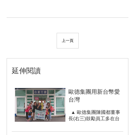
上一頁
延伸閱讀
歐德集團用新台幣愛
台灣
▲ 歐德集團陳國都董事
長(右三)鼓勵員工多在台
消費，讓更多的觀光財留
在台...