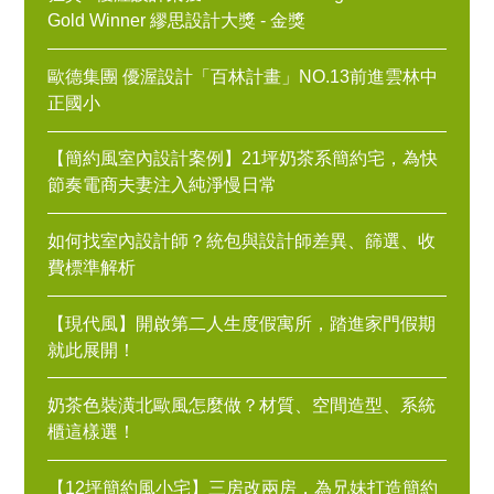
Gold Winner 繆思設計大獎 - 金獎
歐德集團 優渥設計「百林計畫」NO.13前進雲林中
正國小
【簡約風室內設計案例】21坪奶茶系簡約宅，為快
節奏電商夫妻注入純淨慢日常
如何找室內設計師？統包與設計師差異、篩選、收
費標準解析
【現代風】開啟第二人生度假寓所，踏進家門假期
就此展開！
奶茶色裝潢北歐風怎麼做？材質、空間造型、系統
櫃這樣選！
【12坪簡約風小宅】三房改兩房，為兄妹打造簡約