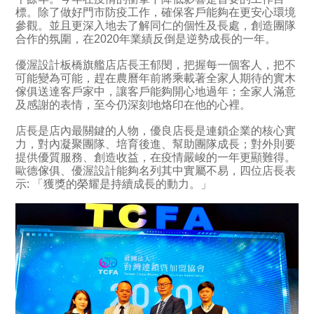
標。除了做好門市防疫工作，確保客戶能夠在更安心環境
參觀。並且更深入地去了解同仁的個性及長處，創造團隊
合作的氛圍，在2020年業績反倒是逆勢成長的一年。
優渥設計板橋旗艦店店長王郁閔，把握每一個客人，把不
可能變為可能，趕在農曆年前將乘載著全家人期待的實木
傢俱送達客戶家中，讓客戶能夠開心地過年；全家人滿意
及感謝的表情，至今仍深刻地烙印在他的心裡。
店長是店內最關鍵的人物，優良店長是連鎖企業的核心實
力，對內凝聚團隊、培育後進、幫助團隊成長；對外則要
提供優質服務、創造收益，在疫情嚴峻的一年更顯難得。
歐德傢俱、優渥設計能夠名列其中實屬不易，四位店長表
示: 「獲獎的榮耀是持續成長的動力。」