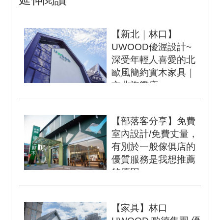
【新北｜林口】
UWOOD優渥設計~
深受年輕人喜愛的北
歐風簡約實木家具｜
文北旗艦店
前陣子在整理房間順便調
整房間擺設，在移動家具
【部落客分享】免費
的過程中發現三層櫃可能
室內設計/免費丈量，
因為東西放太多支撐...
有別於一般傢俱店的
優質服務是我想推薦
的原因
由於孩子的出生，為了孩
子的安全著想，想找一些
【家具】林口
具安全性的傢俱，像圓邊