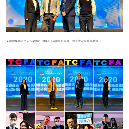
▲歐德集團四位店長榮獲2020年TCFA優良店長獎，深受肯定與莫大榮耀。