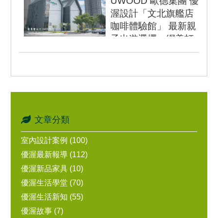
UWOOD 歐德集團 優
桌椅就是我們的需求之
渥設計「文北旗艦店
一，於是...
咖啡體驗館」 最新親
子出遊選擇、網美打
卡景點 盛大開幕
UWOOD 優渥設計 位於
林口文化北路一段，新開
幕了一間2棟聯通的４層
樓旗艦店，這棟...
文章分類
室內設計案例 (100)
優渥最新報導 (112)
優渥新品家具 (10)
優渥生活學堂 (70)
優渥生活新知 (55)
優渥故事 (7)