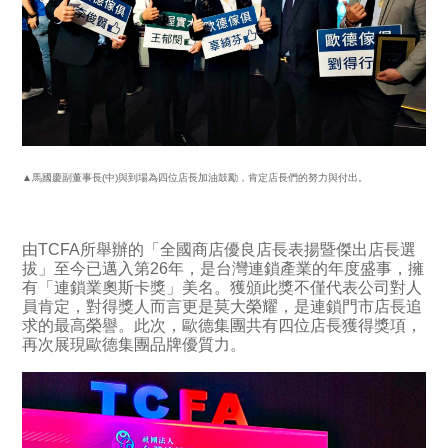
▲馬國慶副董事長(中)與到場為四位店長加油鼓勵，肯定店長們的努力與付出。
由TCFA所舉辦的「全國商店優良店長表揚暨傑出店長選
拔」至今已邁入第26年，是台灣連鎖產業的年度盛事，擁
有「連鎖業奧斯卡獎」美名。獲頒此獎不僅代表公司對人
員肯定，對得獎人而言更是莫大榮耀，是連鎖門市店長追
求的最高榮譽。此次，歐德集團共有四位店長獲得獎項，
再次展現歐德集團品牌優質力。