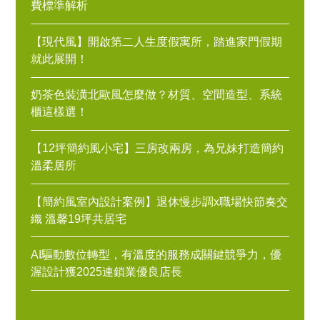
費標準解析
【現代風】開啟第二人生度假寓所，踏進家門假期
就此展開！
奶茶色裝潢北歐風怎麼做？材質、空間造型、系統
櫃這樣選！
【12坪簡約風小宅】三房改兩房，為兄妹打造簡約
溫柔居所
【簡約風室內設計案例】退休慢步調x職場快節奏交
織 溫馨19坪共居宅
AI驅動數位轉型，有溫度的服務成關鍵競爭力，優
渥設計獲2025連鎖業優良店長