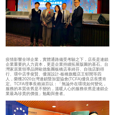
疫情影響全球企業，實體通路備受考驗之下，店長是連鎖
企業重要的人力資本，更是企業持續拓展版圖的基石。台
灣家居業領導品牌歐德集團板橋店辜綺芬、自強店劉得
行、環中店李俊賢、優渥設計-板橋旗艦店王郁閔等四
人，榮獲2020台灣連鎖暨加盟協會(TCFA)優良店長獎肯
定。TCFA理事長賴淑芬以：「無論外在環境如何變化，
服務的本質依舊是不變的，溫暖人心的服務依舊是連鎖企
業最為珍貴的價值」勉勵與會者。