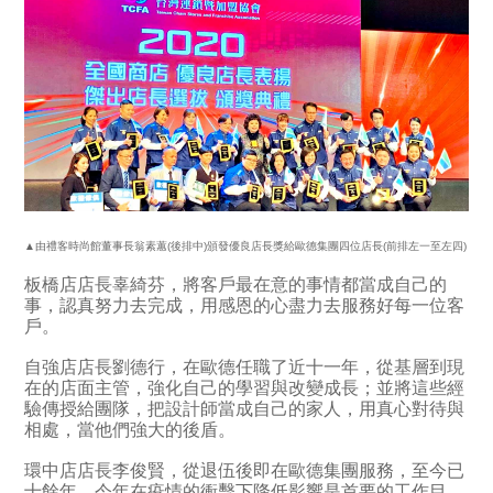
▲由禮客時尚館董事長翁素蕙(後排中)頒發優良店長獎給歐德集團四位店長(前排左一至左四)
板橋店店長辜綺芬，將客戶最在意的事情都當成自己的
事，認真努力去完成，用感恩的心盡力去服務好每一位客
戶。
自強店店長劉德行，在歐德任職了近十一年，從基層到現
在的店面主管，強化自己的學習與改變成長；並將這些經
驗傳授給團隊，把設計師當成自己的家人，用真心對待與
相處，當他們強大的後盾。
環中店店長李俊賢，從退伍後即在歐德集團服務，至今已
十餘年。今年在疫情的衝擊下降低影響是首要的工作目