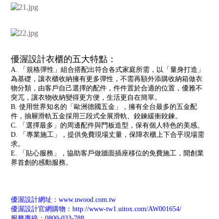
優渥設計衣櫃的五大特點：
A. 「規格彈性」組合搭配出符合各式家庭所需，以「量身打造」
為基礎，讓衣櫃收納擁有更多彈性，不需再額外添購收納箱做衣
物分類，由客戶自己選擇的配件，件件置於合適的位置，優雅不
突兀，讓衣物收納變得更方便，生活更自在簡單。
B. 使用世界知名的「歐洲德國五金」，擁有全台最多的五金配
件，抽屜滑軌五金採用三段式全展滑軌、鉸鍊緩衝鉸鍊。
C. 「選擇最多」的周邊配件與門板造型，保有個人特色的美感。
D. 「專業施工」，提供免費現場丈量，保障衣櫃上下合乎現場需
求。
E. 「貼心服務」，協助客戶做牆面插座移位的免費施工，開創業
界首創的感動服務。
優渥設計網址：
www.uwood.com.tw
優渥設計官網購物：
http://www-tw1.uitox.com/AW001654/
服務專線：0800-033-788