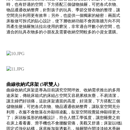
時，也有舒適的空間：下方搭配三個儲物抽屜，可把各式衣物、
物品通通收納整齊，針對孩子的玩具、季節交替衣物的整理，讓
空間充分利用更有效率；另外，也提供一個獨家的秘密：兩面式
床板做可拆式的貼心設計，使下層收納功能不會因靠牆方向不同
而產生使抽屜無法拉出使用的窘況，非常適合坪數小的空間，也
適合的玩具衣物多的小朋友及需要收納空間較多的小資女選購。
曲線收納式床架 (5呎雙人)
曲線收納式床架是專為目前講究空間坪效、收納需求推出的多用
途床架，傳統床箱式的床組占空間又容易累積灰塵，不易清潔，
讓主婦們好頭痛，這款床架適當的高度，好清潔，下方搭配三個
儲物抽屜，可把各式衣物、物品通通收納整齊，讓臥室空間充分
利用，衣服不會散落在外顯得凌亂，臥室空間視覺延伸顯得更大
了；床頭板弧形的格柵設計，符合人體工學弧度，讓您睡覺之前
在床上看看書、滑手機也不會腰酸背痛，美觀又舒適；床架以8點
固定式強化結構，床底板加裝透氣孔，抽屜開合間淡淡純木香融