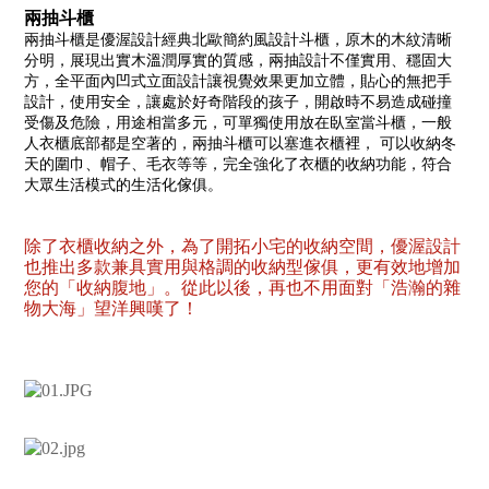
兩抽斗櫃
兩抽斗櫃是優渥設計經典北歐簡約風設計斗櫃，原木的木紋清晰
分明，展現出實木溫潤厚實的質感，兩抽設計不僅實用、穩固大
方，全平面內凹式立面設計讓視覺效果更加立體，貼心的無把手
設計，使用安全，讓處於好奇階段的孩子，開啟時不易造成碰撞
受傷及危險，用途相當多元，可單獨使用放在臥室當斗櫃，一般
人衣櫃底部都是空著的，兩抽斗櫃可以塞進衣櫃裡， 可以收納冬
天的圍巾、帽子、毛衣等等，完全強化了衣櫃的收納功能，符合
大眾生活模式的生活化傢俱。
除了衣櫃收納之外，為了開拓小宅的收納空間，優渥設計
也推出多款兼具實用與格調的收納型傢俱，更有效地增加
您的「收納腹地」。從此以後，再也不用面對「浩瀚的雜
物大海」望洋興嘆了！