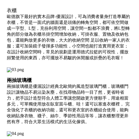
衣櫃
歐德旗下最好的實木品牌-優渥設計，可為消費者量身打造專屬的
衣櫃，不管是一面式的牆面還是頭痛的轉角空間，都可依空間做
成一字型、L型，充份利用空間，讓空間一點都不浪費，將L型轉
角的部分做為衣櫃吊掛空間增加收納，可掛衣服、置物及收納包
包，還能夠放更多的衣物，大大的收納空間 足以收納一家人的衣
服；還可加裝鏡子發揮多功能性，小空間也能打造實用更衣室；
在設計收納空間時，常見的規劃是運用德式拉籃的可視性，擺放
頻繁使用的東西，亦可擺放不易皺的休閒服或折疊的毛衣喔！
兩抽玻璃櫃
兩抽玻璃櫃是優渥設計經典北歐簡約風造型玻璃門櫃，玻璃櫃門
設計讓物品不易沾染灰塵，在找尋物品時一目了然，更省時省
力，把手設計造型符合人體工學讓您開啟更方便順手，用途相當
多元，可單獨使用放在臥室當斗櫃、哇！還可以塞進衣櫃裡， 完
全強化了衣櫃的收納功能，還可和更衣室的衣櫃組合使用，能夠
收納貼身衣物、襪子、絲巾、季節性用品等等，讓衣櫃整理更井
然有序，符合大眾生活模式的生活化傢俱。