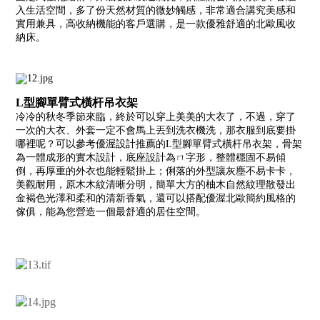
入生活空間，多了份天然材質的微妙觸感，非常適合講究美感和
實用兼具，高收納機能的客戶選購，是一款優雅舒適的北歐風收
納床。
L型腳單臂式橫杆吊衣架
冷冷的秋冬季節來臨，終於可以穿上美美的大衣了，不過，穿了
一次的大衣、外套一定不會馬上丟到洗衣機洗，那衣服到底要掛
哪裡呢？可以參考優渥設計推薦的L型腳單臂式橫杆吊衣架，骨架
為一體成形的實木設計，底座設計為ㄇ字形，整體穩固不易傾
倒，再厚重的外衣也能輕鬆掛上；俐落的外型讓灰塵不易卡卡，
美觀耐用，原木木紋清晰分明，簡單大方的柚木自然紋理散發出
金褐色光澤和柔和的清新香氣，還可以搭配優渥北歐簡約風格的
傢俱，能為您營造一個最舒適的居住空間。