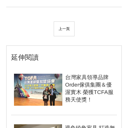
上一頁
延伸閱讀
台灣家具領導品牌
Order傢俱集團＆優
渥實木 榮獲TCFA服
務天使獎！
▲Order傢俱集團新竹店
陳炳榮、優渥設計春日旗
艦店黃俞穎，榮獲2016
避免稜角家具 打造無