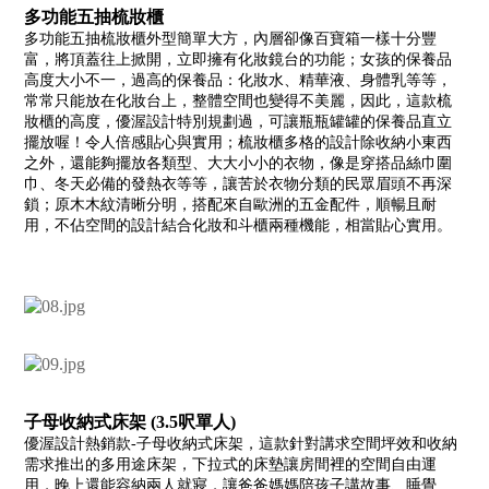
多功能五抽梳妝櫃
多功能五抽梳妝櫃外型簡單大方，內層卻像百寶箱一樣十分豐
富，將頂蓋往上掀開，立即擁有化妝鏡台的功能；女孩的保養品
高度大小不一，過高的保養品：化妝水、精華液、身體乳等等，
常常只能放在化妝台上，整體空間也變得不美麗，因此，這款梳
妝櫃的高度，優渥設計特別規劃過，可讓瓶瓶罐罐的保養品直立
擺放喔！令人倍感貼心與實用；梳妝櫃多格的設計除收納小東西
之外，還能夠擺放各類型、大大小小的衣物，像是穿搭品絲巾圍
巾、冬天必備的發熱衣等等，讓苦於衣物分類的民眾眉頭不再深
鎖；原木木紋清晰分明，搭配來自歐洲的五金配件，順暢且耐
用，不佔空間的設計結合化妝和斗櫃兩種機能，相當貼心實用。
子母收納式床架 (3.5呎單人)
優渥設計熱銷款-子母收納式床架，這款針對講求空間坪效和收納
需求推出的多用途床架，下拉式的床墊讓房間裡的空間自由運
用，晚上還能容納兩人就寢，讓爸爸媽媽陪孩子講故事、睡覺