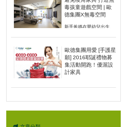
TCFA連鎖加盟協會...
毒孩童遊戲空間 | 歐
德集團X無毒空間
新手爸媽在嬰幼兒出生、
學會翻身、坐爬站走的同
時，居家空間規劃得跳脫
過去兩人世界的模樣，
歐德集團用愛 [手護星
開...
願] 2016耶誕禮物募
集活動開跑！優渥設
計家具
愛心大使康茵茵邀您一同
守護弱勢孩童 歐德集團手
護星願 一份禮物一個希望
連續9...
文章分類