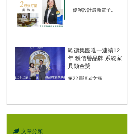
優渥設計最新電子...
歐德集團唯一連續12
年 獲信譽品牌 系統家
具類金獎
第22屆讀者文摘
「Trusted Brand信譽品
牌」揭曉，首推【健康綠
建材】，主張健康、環
保...
文章分類