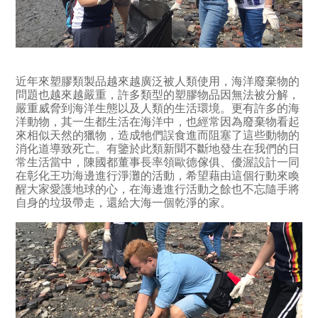
近年來塑膠類製品越來越廣泛被人類使用，海洋廢棄物的
問題也越來越嚴重，許多類型的塑膠物品因無法被分解，
嚴重威脅到海洋生態以及人類的生活環境。更有許多的海
洋動物，其一生都生活在海洋中，也經常因為廢棄物看起
來相似天然的獵物，造成牠們誤食進而阻塞了這些動物的
消化道導致死亡。有鑒於此類新聞不斷地發生在我們的日
常生活當中，陳國都董事長率領歐德傢俱、優渥設計一同
在彰化王功海邊進行淨灘的活動，希望藉由這個行動來喚
醒大家愛護地球的心，在海邊進行活動之餘也不忘隨手將
自身的垃圾帶走，還給大海一個乾淨的家。