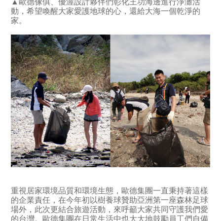
▲歐德傢俱、優渥設計夥伴們彰化王功海邊進行淨灘活
動，希望喚醒大家愛護地球的心，還給大海一個乾淨的
家。
重視居家環境品質和環境生態，歐德集團一直秉持著這樣
的企業責任，在今年初以樹養球贊助亞洲第一座森林足球
場外，此次更結合旅遊活動，來呼籲大家共同守護我們愛
的台灣。歐德集團在日常生活中也大大地鼓勵員工們自備