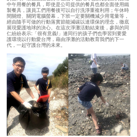
中午用餐的餐具，即使是公司提供的餐具也都全面使用鐵
製餐具，讓員工們用餐後可以自行洗淨重複利用；午休時
間關燈、關閉電腦螢幕，下班一定要關機減少用電量等，
經由隨手可做的行動落實節能減碳以達環保的理念，徹底
展現愛護地球的決心。在這次淨灘活動結束後，參與的同
仁紛紛表示:「很有意義!」連同行的孩子們也學習到要愛
護環境以行動愛台灣，藉由淨灘的活動教育我們的下一
代，一起守護台灣的未來。