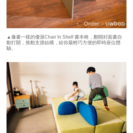
▲像書一樣的優渥Chair In Shelf 書本椅，翻開封面書自
動打開，推動支撐結構，給你最輕巧方便的即時座位體
驗。