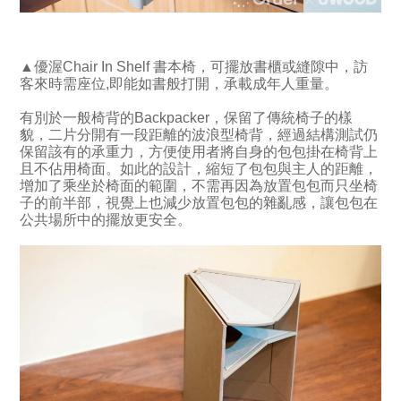
▲優渥Chair In Shelf 書本椅，可擺放書櫃或縫隙中，訪
客來時需座位,即能如書般打開，承載成年人重量。
有別於一般椅背的Backpacker，保留了傳統椅子的樣
貌，二片分開有一段距離的波浪型椅背，經過結構測試仍
保留該有的承重力，方便使用者將自身的包包掛在椅背上
且不佔用椅面。如此的設計，縮短了包包與主人的距離，
增加了乘坐於椅面的範圍，不需再因為放置包包而只坐椅
子的前半部，視覺上也減少放置包包的雜亂感，讓包包在
公共場所中的擺放更安全。