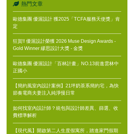
熱門文章
歐德集團 優渥設計 獲2025「TCFA服務天使獎」肯
定
狂賀!! 優渥設計榮獲 2026 Muse Design Awards -
Gold Winner 繆思設計大獎 - 金獎
歐德集團 優渥設計「百林計畫」NO.13前進雲林中
正國小
【簡約風室內設計案例】21坪奶茶系簡約宅，為快
節奏電商夫妻注入純淨慢日常
如何找室內設計師？統包與設計師差異、篩選、收
費標準解析
【現代風】開啟第二人生度假寓所，踏進家門假期