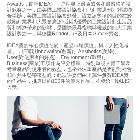
Awards，簡稱IDEA），是世界上最負盛名和最嚴格的設
計競賽之一，由美國工業設計協會和《商業週刊》雜誌聯
合舉辦，美國工業設計協會頒發。設立該獎項的目的在於
鼓勵商業界和大眾更廣泛地認識優秀的工業設計對生活品
質和經濟帶來的影響，是國際最具指標與權威的四大工業
設計獎之一，與德國Reddot、iF及日本G-mark齊名。
IDEA獎的核心價值在於「產品市場價值」與「人性化考
量」，評審以Innovation(創新)、Aesthetics(美學)、
User(對使用者的好處)、Environment (環境)、
Business(商業)五項作為評分標準，特別重視人體工學及
考量產品對使用者的效益，也格外注重產品是否能對社會
和自然生態帶來益處；此次評委們由上萬件參賽IDEA獎
的作品中，挑選出約100件的優秀作品，並發給FINALIST
大獎。