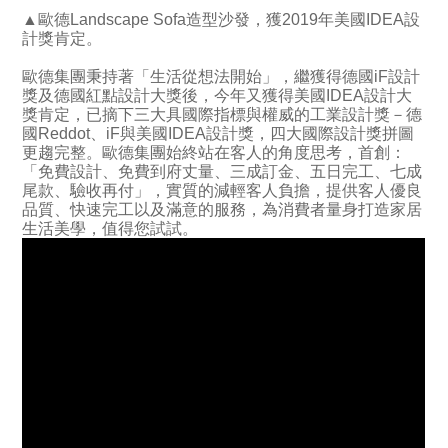
▲歐德Landscape Sofa造型沙發，獲2019年美國IDEA設
計獎肯定。
歐德集團秉持著「生活從想法開始」，繼獲得德國iF設計
獎及德國紅點設計大獎後，今年又獲得美國IDEA設計大
獎肯定，已摘下三大具國際指標與權威的工業設計獎－德
國Reddot、iF與美國IDEA設計獎，四大國際設計獎拼圖
更趨完整。歐德集團始終站在客人的角度思考，首創：
「免費設計、免費到府丈量、三成訂金、五日完工、七成
尾款、驗收再付」，實質的減輕客人負擔，提供客人優良
品質、快速完工以及滿意的服務，為消費者量身打造家居
生活美學，值得您試試。