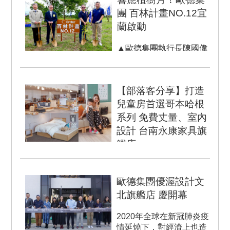
團 百林計畫NO.12宜
蘭啟動
▲歐德集團執行長陳國偉
(右二)、青商會議長江振
聲(左二)、 耕莘專校副校
長黃秉忻(左一)、綠色...
【部落客分享】打造
兒童房首選哥本哈根
系列 免費丈量、室內
設計 台南永康家具旗
艦店
說真的我們還沒真正準備
好一間兒童房，相信大家
歐德集團優渥設計文
多少會驚訝！！ 因為...
北旗艦店 慶開幕
2020年全球在新冠肺炎疫
情延燒下，對經濟上也造