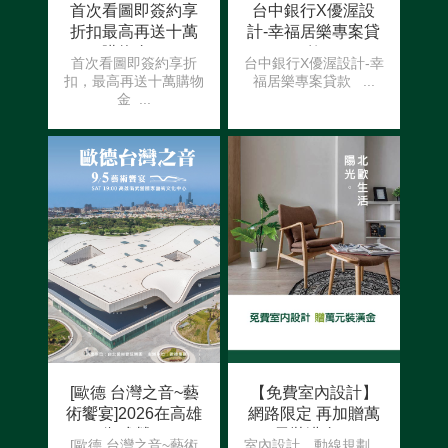
首次看圖即簽約享
台中銀行X優渥設
折扣 最高再送十萬
計-幸福居樂專案貸
購物金！
款
首次看圖即簽約享折
台中銀行X優渥設計-幸
扣，最高再送十萬購物
福居樂專案貸款 ...
金 ...
[歐德 台灣之音~藝
【免費室內設計】
術饗宴]2026在高雄
網路限定 再加贈萬
衛武營！
元裝潢金！
[歐德 台灣之音~藝術
室內設計、動線規劃、