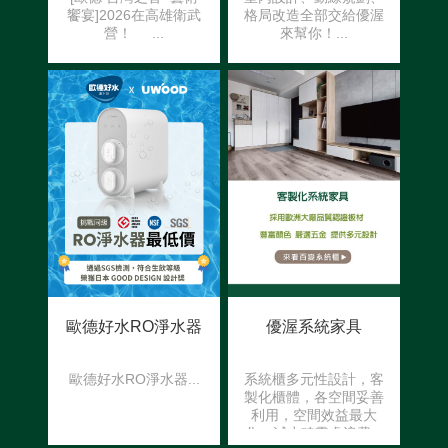
饗宴]2026在高雄衛武
格局改造全部交給優渥
營！ ...
來幫你！...
歐德好水RO淨水器
優渥系統家具
歐德好水RO淨水器...
系統櫃多元性設計，客
製化櫃體，各空間妥善
利用，空間效益最大
化，減少畸零處浪費...