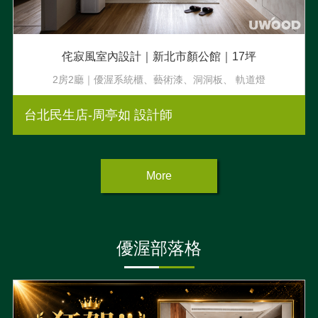
侘寂風室內設計｜新北市顏公館｜17坪
2房2廳｜優渥系統櫃、藝術漆、洞洞板、 軌道燈
台北民生店-周亭如 設計師
More
優渥部落格