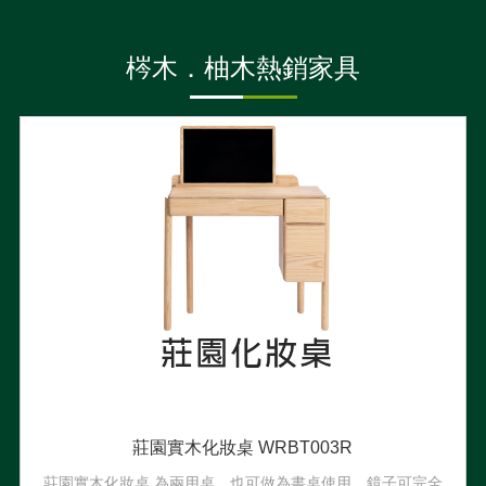
梣木．柚木熱銷家具
莊園實木化妝桌 WRBT003R
莊園實木化妝桌 為兩用桌，也可做為書桌使用，鏡子可完全