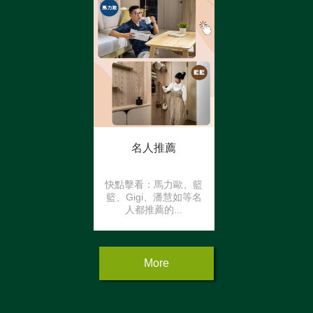
錄，方可參加本活動。
...
名人推薦
快點擊看：馬力歐、籃
籃、Gigi、潘慧如等名
人都推薦的...
More