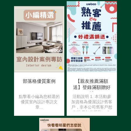
部落格優質案例
【親友推薦滿額
送】登錄滿額贈好
禮
點擊看小編為您精選的
活動說明 1. 本活動參
優質室內設計專訪文
加資格為優渥設計舊客
章...
戶，非本公司舊客戶恕
無法參加此活動。 2.
舊客戶(推薦者)需於被
推薦者尚未簽約前至官
網完成【推薦資料】登