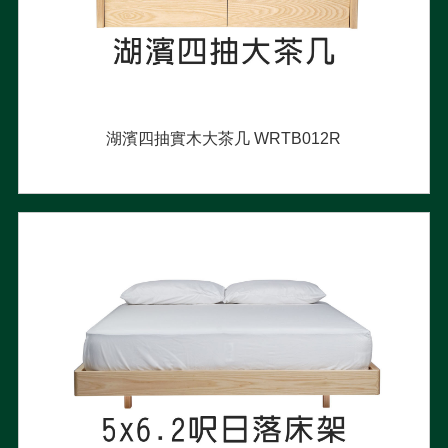
湖濱四抽實木大茶几 WRTB012R