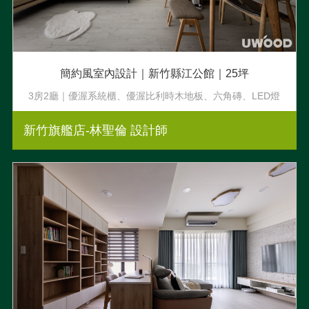
簡約風室內設計｜新竹縣江公館｜25坪
3房2廳｜優渥系統櫃、優渥比利時木地板、六角磚、LED燈
條
新竹旗艦店-林聖倫 設計師