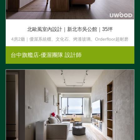
北歐風室內設計｜新北市吳公館｜35坪
4房2廳｜優渥系統櫃、文化石、烤漆玻璃、Orderfloor超耐磨
木地板
台中旗艦店-優渥團隊 設計師