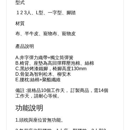
型式
1 2 3人、L型、一字型、腳踏
材質
布、半牛皮、寵物布、寵物皮
產品說明
A.井字彈力織帶+獨立筒彈簧
B.椅背、座墊為高回彈釋壓泡棉、絲棉
C.黑紗烤漆鐵腳，椅腳高度130mm
D.骨架為智利松木、柳安木
E.腰枕:絲棉+聚酯纖維
備註 :規格品10個工作天，
訂製商品，需14個
工作天，請耐心等候。
功能說明
1.頭枕與座位皆無功能。