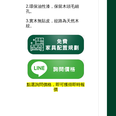
2.環保油性漆，保留木頭毛細
孔。
3.實木無貼皮，紋路為天然木
紋。
點選詢問價格，即可獲得即時報
價