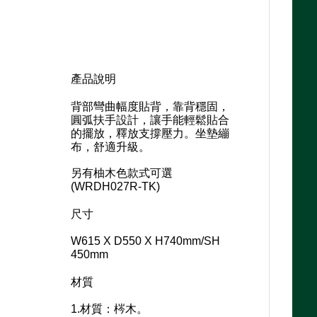
產品說明
背部彎曲幅度貼背，靠背穩固，
圓弧扶手設計，讓手能輕鬆貼合
的擺放，釋放支撐壓力。坐墊繃
布，舒適升級。
另有柚木色款式可選
(WRDH027R-TK)
尺寸
W615 X D550 X H740mm/SH
450mm
材質
1.材質：梣木。