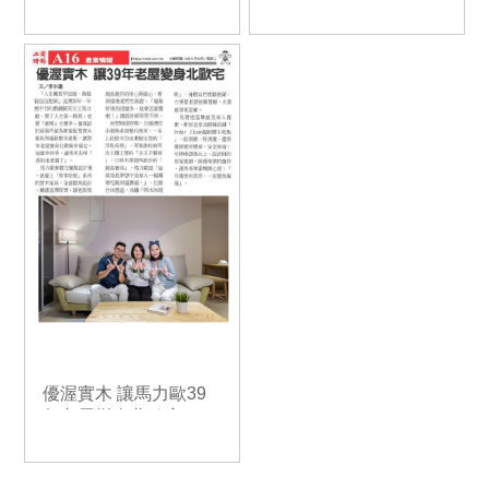
優渥實木 讓馬力歐39
年老屋變身北歐宅