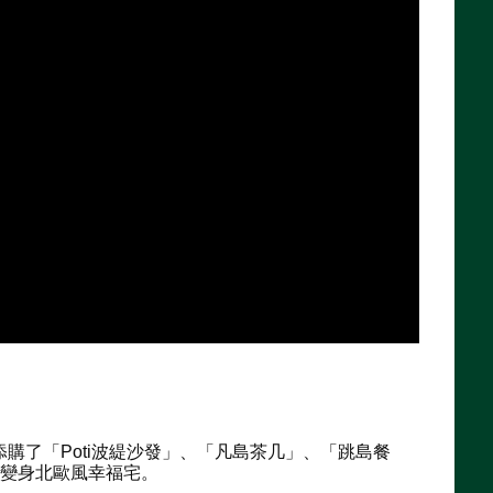
購了「Poti波緹沙發」、「凡島茶几」、「跳島餐
老屋變身北歐風幸福宅。