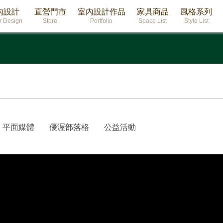
內設計
直營門市
室內設計作品
家具商品
風格系列
or Design
Store
Portfolio
Space List
Style List
平面媒體
優渥部落格
公益活動