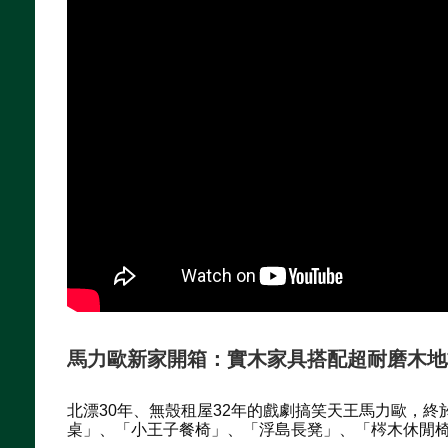
馬力歐新家開箱：實木家具搭配超耐磨木地
北漂30年、無殼租屋32年的戲劇搞笑天王馬力歐，終
桌」、「小王子餐椅」、「浮島長凳」、「梣木休閒椅」等