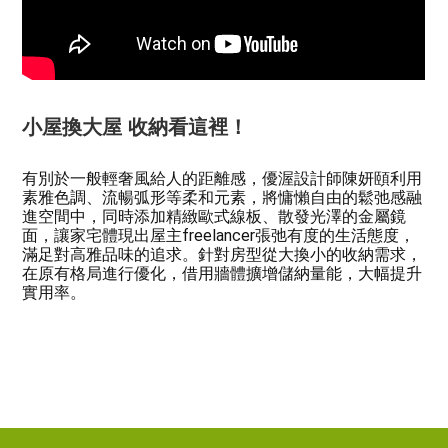
小屋換大屋 收納看這裡！
有別於一般輕奢風給人的距離感，優渥設計師陳妍頤利用
素雅色調、流暢弧形等柔和元素，將慵懶自由的鬆弛感融
進空間中，同時添加精緻歐式線板、散發光澤的金屬鏡
面，讓家宅體現出屋主freelancer張弛有度的生活態度，
滿足對高雅品味的追求。針對房型從大換小的收納需求，
在原有格局進行優化，借用牆體擴增儲納量能，大幅提升
實用率。