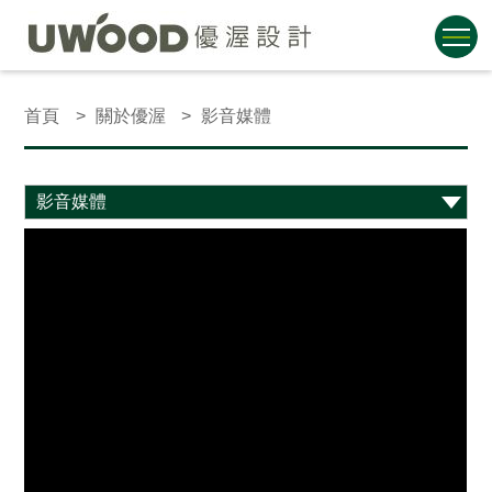
首頁
關於優渥
影音媒體