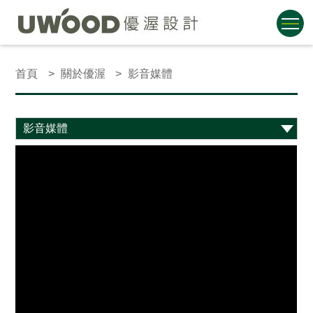
首頁
關於優渥
影音媒體