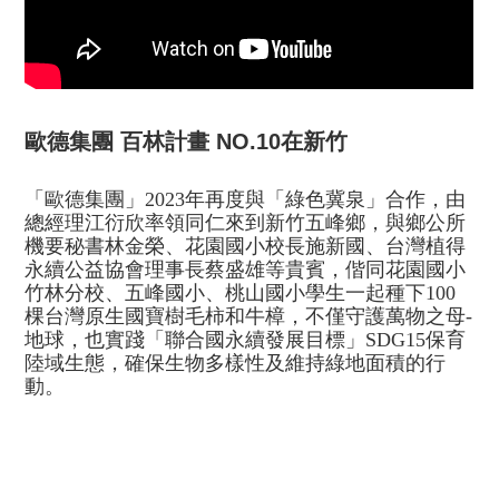
歐德集團 百林計畫 NO.10在新竹
「歐德集團」2023年再度與「綠色冀泉」合作，由
總經理江衍欣率領同仁來到新竹五峰鄉，與鄉公所
機要秘書林金榮、花園國小校長施新國、台灣植得
永續公益協會理事長蔡盛雄等貴賓，偕同花園國小
竹林分
校、五峰國小、桃山國小學生一起種下100
棵台灣原生國寶樹毛柿和牛樟，不僅守護萬物之母-
地球，也實踐「聯合國永續發展目標」SDG15保育
陸域生態，確保生物多樣性及維持綠地面積的行
動。