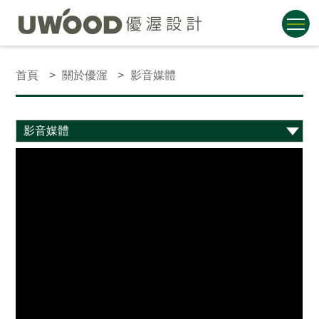
首頁
關於優渥
影音媒體