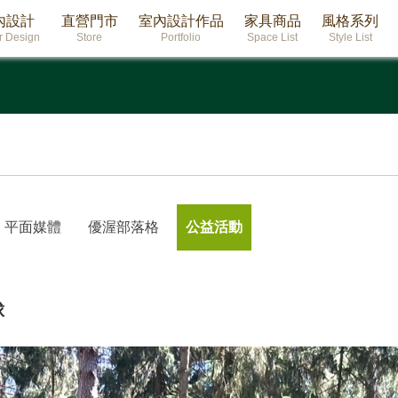
內設計
直營門市
室內設計作品
家具商品
風格系列
or Design
Store
Portfolio
Space List
Style List
平面媒體
優渥部落格
公益活動
球