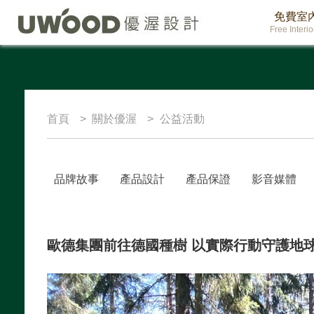
免費室
Free Interi
首頁
關於優渥
公益活動
品牌故事
產品設計
產品保證
影音媒體
歐德集團前往德國種樹 以實際行動守護地