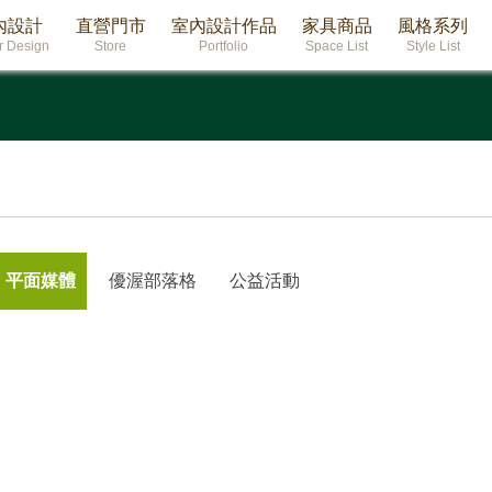
內設計
直營門市
室內設計作品
家具商品
風格系列
or Design
Store
Portfolio
Space List
Style List
平面媒體
優渥部落格
公益活動