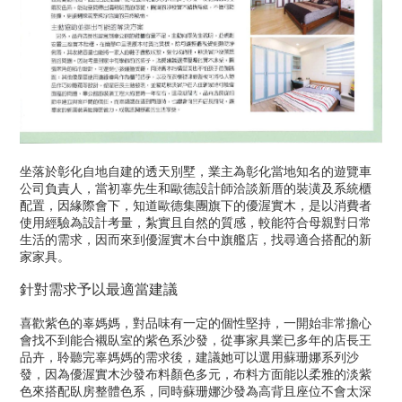
坐落於彰化自地自建的透天別墅，業主為彰化當地知名的遊覽車
公司負責人，當初辜先生和歐德設計師洽談新厝的裝潢及系統櫃
配置，因緣際會下，知道歐德集團旗下的優渥實木，是以消費者
使用經驗為設計考量，紮實且自然的質感，較能符合母親對日常
生活的需求，因而來到優渥實木台中旗艦店，找尋適合搭配的新
家家具。
針對需求予以最適當建議
喜歡紫色的辜媽媽，對品味有一定的個性堅持，一開始非常擔心
會找不到能合襯臥室的紫色系沙發，從事家具業已多年的店長王
品卉，聆聽完辜媽媽的需求後，建議她可以選用蘇珊娜系列沙
發，因為優渥實木沙發布料顏色多元，布料方面能以柔雅的淡紫
色來搭配臥房整體色系，同時蘇珊娜沙發為高背且座位不會太深