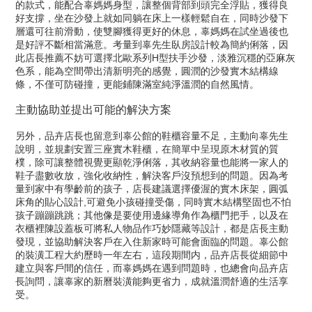
的款式，能配合辜媽媽身型，讓整個背部到頭完全浮貼，獲得良
好支撐，坐在沙發上就如同躺在床上一樣輕鬆自在，同時沙發下
層還可往前滑動，使雙腳獲得更好的休息，辜媽媽在試坐過後也
是好評不斷相當滿意。考量到辜先生臥房設計較為簡約俐落，因
此店長推薦不妨可選擇北歐系列H型扶手沙發，淡雅沉穩的亞麻灰
色系，能為空間帶出清新明亮的感覺，圓潤的沙發實木結構線
條，不僅可防碰撞，更能鋪陳滿室純淨溫潤的自然風情。
主動協助並提出可能的解決方案
另外，品卉店長也留意到辜公館的鞋櫃容量不足，主動向辜先生
說明，並規劃安置三座實木鞋櫃，在簡單中呈現原木材質的質
樸，除可讓整體視覺更顯乾淨俐落，其收納容量也能將一家人的
鞋子盡數收放，強化收納性，解決客戶沒預想到的問題。因為考
量到家中有學齡前的孩子，店長建議選擇優渥的實木床架，圓弧
床角的貼心設計,可避免小孩碰撞受傷，同時實木結構堅固也不怕
孩子蹦蹦跳跳；其他像是要使用邊緣導角作為櫃門把手，以及在
衣櫃裡陳設蓋板可將私人物品作巧妙隱藏等設計，都是店長主動
發現，並協助解決客戶在入住新家時可能會面臨的問題。辜公館
的裝潢工程大約歷時一年左右，這段期間内，品卉店長從細節中
建立與客戶間的信任，而辜媽媽在遇到問題時，也總會向品卉店
長詢問，讓辜家的新曆裝潢能夠更省力，成就溫潤舒適的生活享
受。