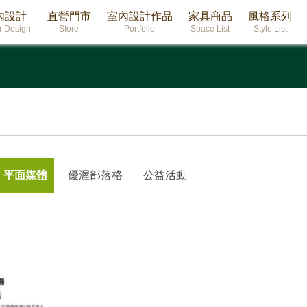
內設計
直營門市
室內設計作品
家具商品
風格系列
or Design
Store
Portfolio
Space List
Style List
平面媒體
優渥部落格
公益活動