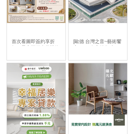
首次看圖即簽約享折
[歐德 台灣之音~藝術饗
扣， 最高再送十萬購物
宴]2026在高雄衛武
金！
營！