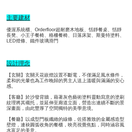
主要建材
優渥系統櫃、Orderfloor超耐磨木地板、恬靜餐桌、恬靜
長凳、小王子餐椅、格柵餐椅、日落床架、斯曼特塗料、
LED燈條、鐵件玻璃滑門
設計理念
【玄關】玄關天花嵌燈設置不斷電，不僅滿足風水條件，
柔和的光暈也為工作晚歸的男主人送上溫暖與滿滿的安心
感。
【客廳】於沙發背牆，藉著灰色藝術塗料靈動寫意的塗刷
紋理將其襯托，並延伸至廊道立面，營造出連續不斷的景
深畫面，由此豐厚了空間獨特的美學意境。
【餐廳】以成型門板纖緻的線條，佐搭雅致的金屬感造型
壁燈，連袂圓弧收角的餐櫃，映亮視覺焦點，同時涵容風
水富足的美意。