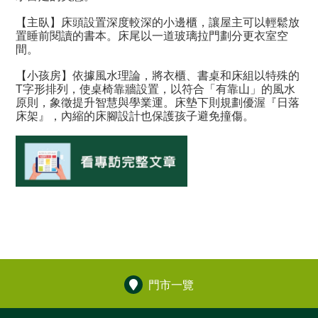
【主臥】床頭設置深度較深的小邊櫃，讓屋主可以輕鬆放
置睡前閱讀的書本。床尾以一道玻璃拉門劃分更衣室空
間。
【小孩房】依據風水理論，將衣櫃、書桌和床組以特殊的
T字形排列，使桌椅靠牆設置，以符合「有靠山」的風水
原則，象徵提升智慧與學業運。床墊下則規劃優渥『日落
床架』，內縮的床腳設計也保護孩子避免撞傷。
門市一覽