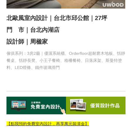
北歐風室內設計｜台北市邱公館｜27坪
門 市｜台北內湖店
設計師｜周楹家
傢俱系列：3房2廳｜優渥系統櫃、Orderfloor超耐磨木地板、恬靜
餐桌、恬靜長凳、小王子餐椅、格柵餐椅、日落床架、斯曼特塗
料、LED燈條、鐵件玻璃滑門
【點我預約免費室內設計，再享萬元裝潢金
】