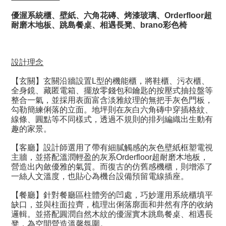
優渥系統櫃
、壁紙、六角花磚、烤漆玻璃、Orderfloor
超
耐磨木地板、
跳島餐桌、相遇長凳、brano
彩色椅
設計理念
【玄關】玄關沿牆設置L型的機能櫃，將鞋櫃、污衣櫃、
全身鏡、藏匿電箱、擺放零錢包和鑰匙的按壓式抽拉盤等
整合一氣，並採用表面富含淡雅紋理的無把手灰色門板，
勾勒簡練俐落的立面。地坪則在灰白六角磚中穿插格紋、
線條、圓點等不同樣式，透過不規則的排列編織出生動有
趣的家景。
【客廳】設計師選用了帶有細膩觸感的灰色壁紙框塑電視
主牆，並搭配溫潤輕盈的灰系Orderfloor超耐磨木地板，
營造出內斂優雅的氣質。而復古的仿舊感機櫃，則增添了
一絲人文溫度，也貼心為機台設備預留電線插座。
【餐廳】針對餐廳區柱體旁的凹處，巧妙運用系統櫃填平
缺口，並與柱面拉齊，梳理出俐落廓面和井然有序的收納
邏輯。並搭配圓潤自然木紋的優渥實木跳島餐桌、相遇長
凳，為空間營造溫馨氛圍。