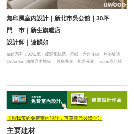
無印風室內設計｜新北市吳公館｜30坪
門 市｜新生旗艦店
設計師｜連韻如
傢俱系列：3房2廳｜優渥系統櫃、壁紙、六角花磚、烤漆玻璃、
Orderfloor超耐磨木地板、 跳島餐桌、相遇長凳、brano彩色椅
【點我預約免費室內設計，再享萬元裝潢金
】
主要建材