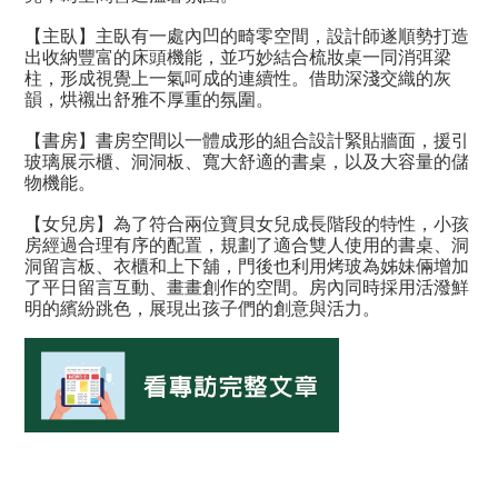
【主臥】主臥有一處內凹的畸零空間，設計師遂順勢打造
出收納豐富的床頭機能，並巧妙結合梳妝桌一同消弭梁
柱，形成視覺上一氣呵成的連續性。借助深淺交織的灰
韻，烘襯出舒雅不厚重的氛圍。
【書房】書房空間以一體成形的組合設計緊貼牆面，援引
玻璃展示櫃、洞洞板、寬大舒適的書桌，以及大容量的儲
物機能。
【女兒房】為了符合兩位寶貝女兒成長階段的特性，小孩
房經過合理有序的配置，規劃了適合雙人使用的書桌、洞
洞留言板、衣櫃和上下舖，門後也利用烤玻為姊妹倆增加
了平日留言互動、畫畫創作的空間。房內同時採用活潑鮮
明的繽紛跳色，展現出孩子們的創意與活力。