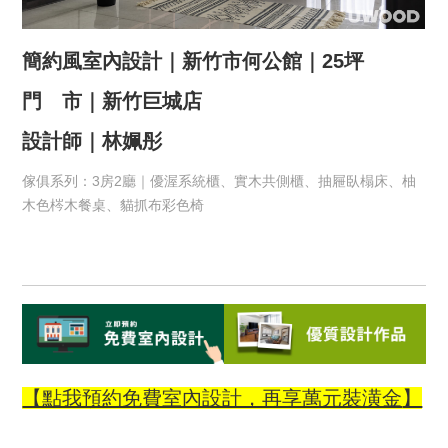
簡約風室內設計｜新竹市何公館｜25坪
門 市｜新竹巨城店
設計師｜林姵彤
傢俱系列：3房2廳｜優渥系統櫃、實木共側櫃、抽屜臥榻床、柚
木色梣木餐桌、貓抓布彩色椅
【點我預約免費室內設計，再享萬元裝潢金
】