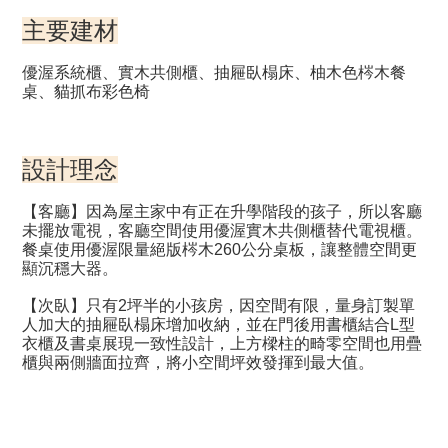
主要建材
優渥系統櫃、實木共側櫃、抽屜臥榻床、柚木色梣木餐
桌、貓抓布彩色椅
設計理念
【客廳】因為屋主家中有正在升學階段的孩子，所以客廳
未擺放電視，客廳空間使用優渥實木共側櫃替代電視櫃。
餐桌使用優渥限量絕版梣木260公分桌板，讓整體空間更
顯沉穩大器。
【次臥】只有2坪半的小孩房，因空間有限，量身訂製單
人加大的抽屜臥榻床增加收納，並在門後用書櫃結合L型
衣櫃及書桌展現一致性設計，上方樑柱的畸零空間也用疊
櫃與兩側牆面拉齊，將小空間坪效發揮到最大值。