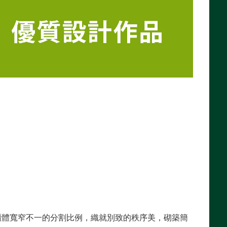
櫃體寬窄不一的分割比例，織就別致的秩序美，砌築簡