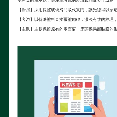
潔摩登的展示櫃，讓屋主珍藏的潮流藝品及公仔成為
【廚房】採用長虹玻璃滑門取代實門，讓光線得以穿
【客浴】以特殊塗料直接覆塗磁磚，濃淡有致的紋理
【主臥】主臥保留原有的兩面窗，床頭採局部貼膜的