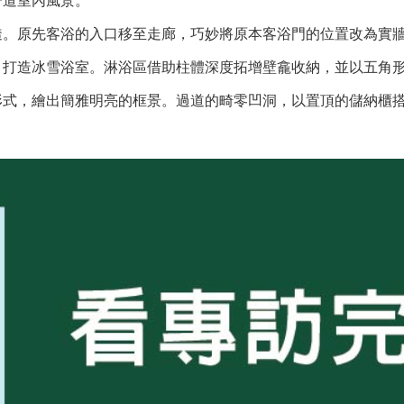
一道室內風景。
透。原先客浴的入口移至走廊，巧妙將原本客浴門的位置改為實
，打造冰雪浴室。淋浴區借助柱體深度拓增壁龕收納，並以五角
形式，繪出簡雅明亮的框景。過道的畸零凹洞，以置頂的儲納櫃