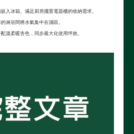
牆嵌入冰箱。滿足廚房擺置電器櫃的收納需求。
形的淋浴間將水氣集中在濕區。
搭配溫柔暖杏色，同步最大化使用坪效。