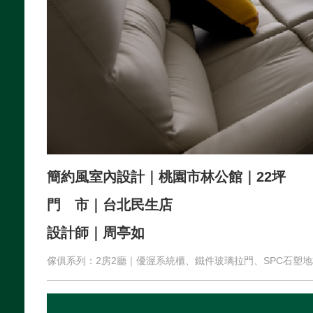
簡約風室內設計｜桃園市林公館｜22坪
門 市｜台北民生店
設計師｜周亭如
傢俱系列：2房2廳｜優渥系統櫃、鐵件玻璃拉門、SPC石塑