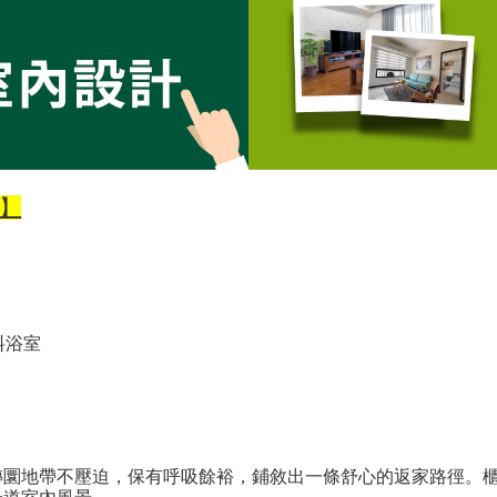
】
料浴室
轉圜地帶不壓迫，保有呼吸餘裕，鋪敘出一條舒心的返家路徑。