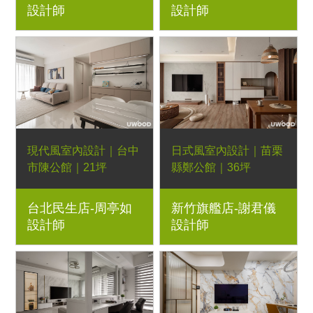
設計師
設計師
板、木作格柵隱藏門、
弧形木作、LED燈條
現代風室內設計｜台中
日式風室內設計｜苗栗
市陳公館｜21坪
縣鄭公館｜36坪
3房2廳｜優渥系統櫃、
4房2廳｜優渥系統櫃、
台北民生店-周亭如
新竹旗艦店-謝君儀
鋁方管、LED燈帶
Orderfloor超耐磨木地
設計師
設計師
板、格柵壁板、藝術漆