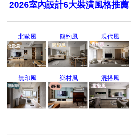
2026室內設計6大裝潢風格推薦
北歐風
簡約風
現代風
無印風
鄉村風
混搭風