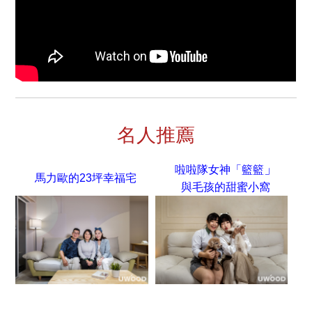
名人推薦
」
啦啦隊女神「籃籃
馬力歐的23坪幸福宅
與毛孩的甜蜜小窩