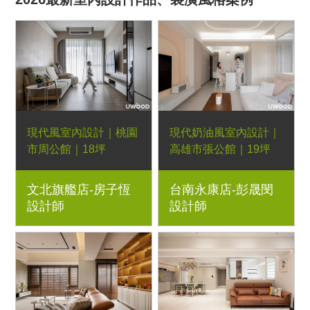
現代風室內設計｜桃園
現代奶油風室內設計｜
市周公館｜18坪
高雄市張公館｜19坪
3房2廳｜優渥系統櫃、
2+1房1廳｜優渥系統
文北旗艦店-房子恆
台南永康店-彭晟閔
藝術漆、玻璃滑門、木
櫃、Orderfloor超耐磨
設計師
設計師
作造型壁龕
木地板、造型壁板、六
角PVC幾何地板、玻璃
滑門、LED燈條