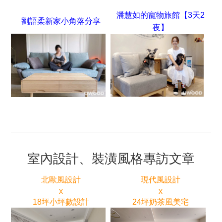
潘慧如的寵物旅館【3天2
劉語柔新家小角落分享
夜】
室內設計、裝潢風格專訪文章
北歐風設計
現代風設計
x
x
18坪小坪數設計
24坪奶茶風美宅