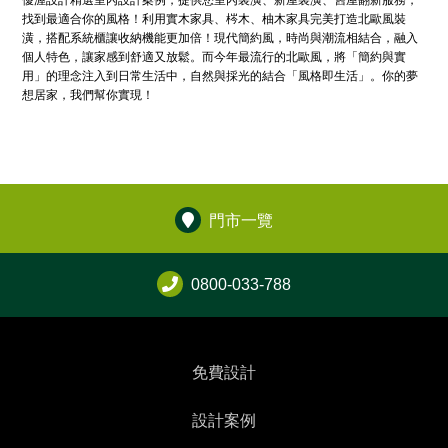
優渥設計精選室內設計案例，提供您室內裝潢、新屋裝潢、舊屋翻新服務，
找到最適合你的風格！利用實木家具、梣木、柚木家具完美打造北歐風裝
潢，搭配系統櫃讓收納機能更加倍！現代簡約風，時尚與潮流相結合，融入
個人特色，讓家感到舒適又放鬆。而今年最流行的北歐風，將「簡約與實
用」的理念注入到日常生活中，自然與採光的結合「風格即生活」。你的夢
想居家，我們幫你實現！
門市一覽
0800-033-788
免費設計
設計案例