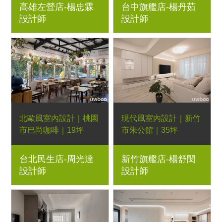
高雄左營店-楊忠霖
台中旗艦店-楊丹茹
雲彩藝術漆、LED燈
烤漆美式線板牆、石英
設計師
設計師
帶、圓弧櫃
石中島、木作線板、
LED燈帶
北歐風室內設計｜桃園
現代風室內設計｜新竹
市巴尚咖啡｜19坪
市朱公館｜35坪
1房2廳｜優渥系統櫃、
3房2廳｜優渥系統櫃、
台北民生店-周光達
新竹旗艦店-楊舒閔
Orderfloor超耐磨木地
燈條、吊燈
設計師
設計師
板、Poti波緹三人座沙
發、Poti一字型沙發、
柚木色恬靜大茶几、經
典多功能邊几、胡桃木
色王子高腳椅、小王子