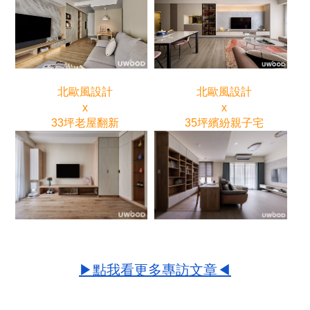
北歐風設計
北歐風設計
x
x
33坪老屋翻新
35坪繽紛親子宅
▶點我看更多專訪文章◀