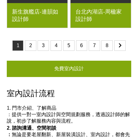
3房2廳｜優渥系統櫃、
透天厝｜優渥系統櫃、
新生旗艦店-連韻如
台北內湖店-周楹家
Orderfloor超耐磨木地
Orderfloor超耐磨木地
設計師
設計師
板、克洛伊床墊、鐵件
板、鐵件烤漆玻璃滑
桌腳、六角花磚、藝術
門、木百葉折門、穀倉
漆、日落實木床架
門、日落床架
1
2
3
4
5
6
7
8
免費室內設計
室內設計流程
1. 門市介紹、了解商品
：
提供一對一室內設計與空間規劃服務，透過設計師的解
說，初步了解服務內容與流程。
2. 諮詢溝通、空間初談
：
無論是要老屋翻新、新屋裝潢設計、室內設計，都會先