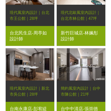
現代風室內設計｜台北
現代北歐風室內設計｜
市王公館｜28坪
台北市林公館｜47坪
3房2廳｜優渥系統櫃、
3房2廳｜優渥系統櫃、
台北民生店-周亭如
新竹巨城店-林姵彤
藝術漆、燈條、仿石紋
Orderfloor超耐磨木地
設計師
設計師
板、格柵板、造型磁
板、歐德濾水器、羅肯
磚、木作線板牆、黑
沙發、日落床架
鏡、鋁方管、百葉窗簾
現代風室內設計｜新北
簡約風室內設計｜台中
市吳公館｜28坪
市陳公館｜21坪
4房2廳｜優渥系統櫃、
3房2廳｜優渥系統櫃、
台南永康店-彭宥緹
台中中清店-張崇德
Orderfloor超耐磨木地
LED燈條、灰鏡