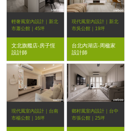
輕奢風室內設計｜新北
現代風室內設計｜新北
市蕭公館｜45坪
市吳公館｜19坪
3+1房2廳｜優渥系統
3房2廳｜優渥系統櫃、
文北旗艦店-房子恆
台北內湖店-周楹家
櫃、Orderfloor超耐磨
Orderfloor超耐磨木地
設計師
設計師
木地板、經典多功能邊
板、金屬玻璃滑門、造
几、可可微晶石餐桌、
型壁板、懸吊拉門、石
朗伊爾餐椅、湖濱長
紋美耐板
凳、貝蒂床墊
現代風室內設計｜台南
鄉村風室內設計｜台中
市楊公館｜16坪
市張公館｜25坪
2房1廳｜優渥系統櫃、
3房2廳｜優渥系統櫃、