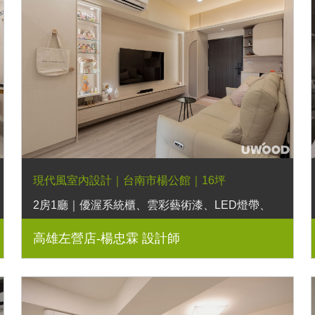
現代風室內設計｜台南市楊公館｜16坪
2房1廳｜優渥系統櫃、雲彩藝術漆、LED燈帶、
圓弧櫃
高雄左營店-楊忠霖 設計師