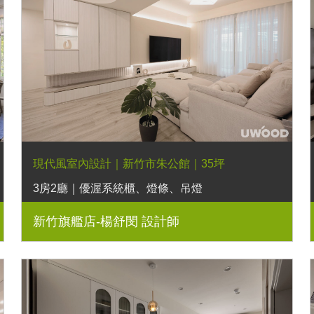
現代風室內設計｜新竹市朱公館｜35坪
3房2廳｜優渥系統櫃、燈條、吊燈
新竹旗艦店-楊舒閔 設計師