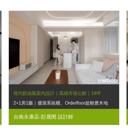
現代奶油風室內設計｜高雄市張公館｜19坪
2+1房1廳｜優渥系統櫃、Orderfloor超耐磨木地
板、造型壁板、六角PVC幾何地板、玻璃滑門、
台南永康店-彭晟閔 設計師
LED燈條