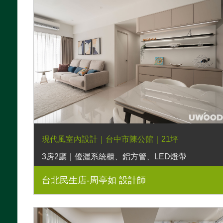
現代風室內設計｜台中市陳公館｜21坪
3房2廳｜優渥系統櫃、鋁方管、LED燈帶
台北民生店-周亭如 設計師