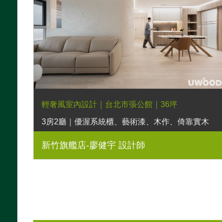
輕奢風室內設計｜台北市張公館｜36坪
3房2廳｜優渥系統櫃、藝術漆、木作、倚靠實木
床架、暮光實木床頭櫃
新竹旗艦店-廖健宇 設計師