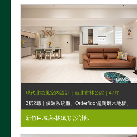
現代北歐風室內設計｜台北市林公館｜47坪
3房2廳｜優渥系統櫃、Orderfloor超耐磨木地板、
歐德濾水器、羅肯沙發、日落床架
新竹巨城店-林姵彤 設計師