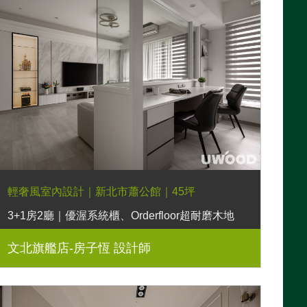
輕奢風室內設計｜新北市蕭公館｜45坪
3+1房2廳｜優渥系統櫃、Orderfloor超耐磨木地
板、經典多功能邊几、可可微晶石餐桌、朗伊爾餐
文北旗艦店-房子恆 設計師
椅、湖濱長凳、貝蒂床墊