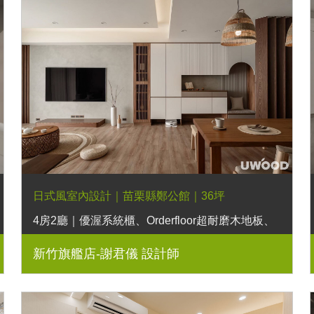
日式風室內設計｜苗栗縣鄭公館｜36坪
4房2廳｜優渥系統櫃、Orderfloor超耐磨木地板、
格柵壁板、藝術漆
新竹旗艦店-謝君儀 設計師