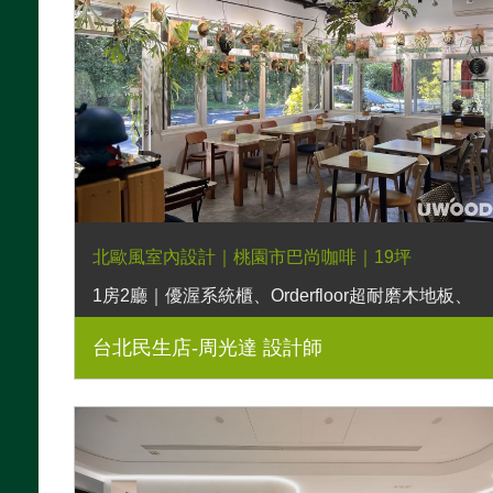
北歐風室內設計｜桃園市巴尚咖啡｜19坪
1房2廳｜優渥系統櫃、Orderfloor超耐磨木地板、
Poti波緹三人座沙發、Poti一字型沙發、柚木色恬
台北民生店-周光達 設計師
靜大茶几、經典多功能邊几、胡桃木色王子高腳
椅、小王子餐椅、湖濱長凳、湖濱三抽電視櫃、軌
道燈