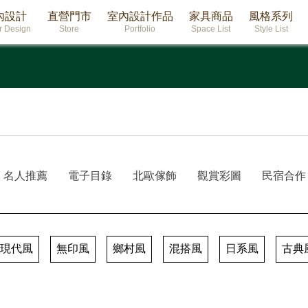
內設計
直營門市
室內設計作品
家具商品
風格系列
or Design
Store
Portfolio
Space List
Style List
名人推薦
電子目錄
北歐傢飾
觀賞彩圖
民宿合作
現代風
無印風
鄉村風
混搭風
日系風
古典