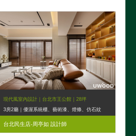
現代風室內設計｜台北市王公館｜28坪
3房2廳｜優渥系統櫃、藝術漆、燈條、仿石紋
板、格柵板、造型磁磚、木作線板牆、黑鏡、鋁方
台北民生店-周亭如 設計師
管、百葉窗簾