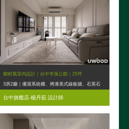
鄉村風室內設計｜台中市張公館｜25坪
3房2廳｜優渥系統櫃、烤漆美式線板牆、石英石
中島、木作線板、LED燈帶
台中旗艦店-楊丹茹 設計師