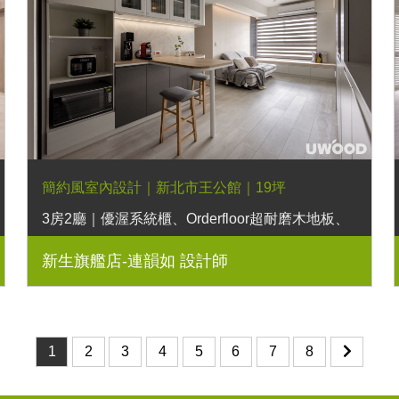
簡約風室內設計｜新北市王公館｜19坪
3房2廳｜優渥系統櫃、Orderfloor超耐磨木地板、
克洛伊床墊、鐵件桌腳、六角花磚、藝術漆、日落
新生旗艦店-連韻如 設計師
實木床架
1
2
3
4
5
6
7
8