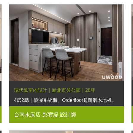
現代風室內設計｜新北市吳公館｜28坪
4房2廳｜優渥系統櫃、Orderfloor超耐磨木地板、
木作格柵隱藏門、弧形木作、LED燈條
台南永康店-彭宥緹 設計師