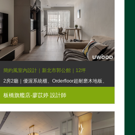
簡約風室內設計｜新北市郭公館｜12坪
2房2廳｜優渥系統櫃、Orderfloor超耐磨木地板、
LED燈條、鐵件五金階梯
板橋旗艦店-廖苡婷 設計師