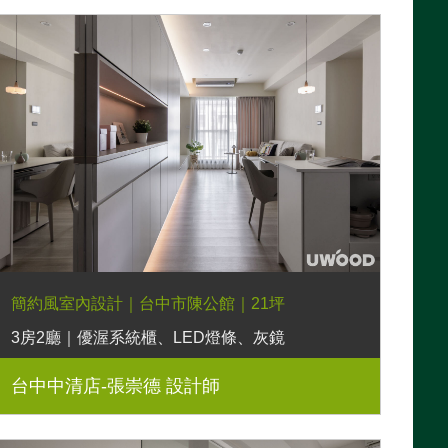
簡約風室內設計｜台中市陳公館｜21坪
3房2廳｜優渥系統櫃、LED燈條、灰鏡
台中中清店-張崇德 設計師