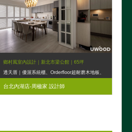
鄉村風室內設計｜新北市梁公館｜65坪
透天厝｜優渥系統櫃、Orderfloor超耐磨木地板、
鐵件烤漆玻璃滑門、木百葉折門、穀倉門、日落床
台北內湖店-周楹家 設計師
架