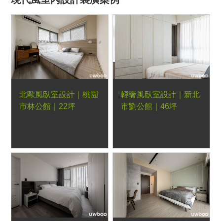
北歐風臥室設計｜桃園
輕奢風臥室設計｜新北
市林公館｜22坪
市劉公館｜46坪