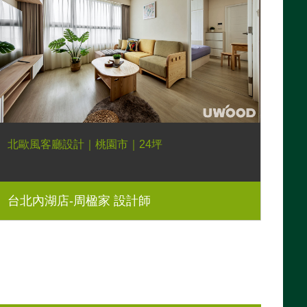
北歐風客廳設計｜桃園市｜24坪
台北內湖店-周楹家 設計師