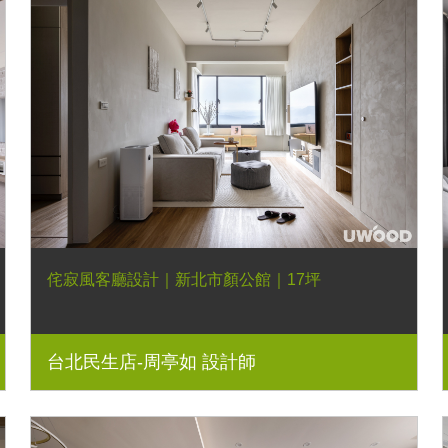
侘寂風客廳設計｜新北市顏公館｜17坪
台北民生店-周亭如 設計師