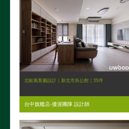
北歐風客廳設計｜新北市吳公館｜35坪
台中旗艦店-優渥團隊 設計師