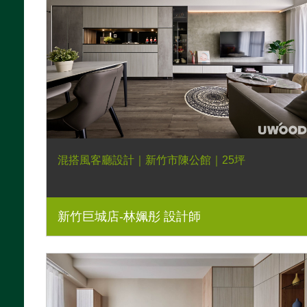
混搭風客廳設計｜新竹市陳公館｜25坪
新竹巨城店-林姵彤 設計師