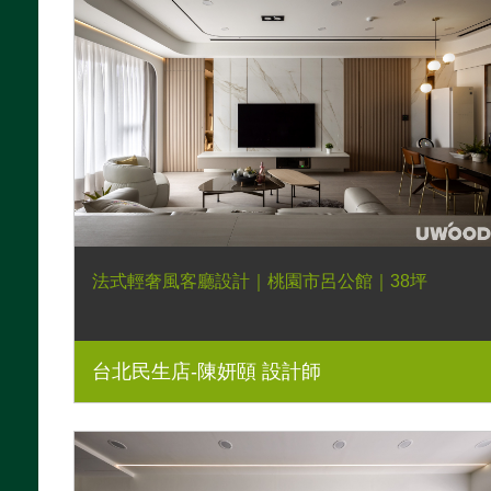
法式輕奢風客廳設計｜桃園市呂公館｜38坪
台北民生店-陳妍頤 設計師