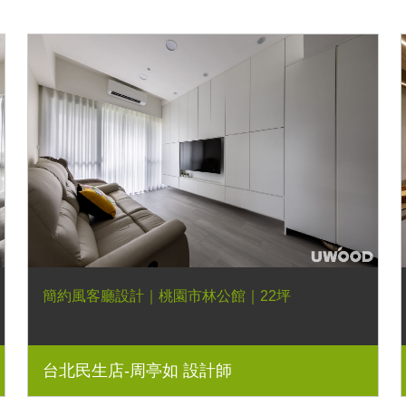
簡約風客廳設計｜桃園市林公館｜22坪
台北民生店-周亭如 設計師