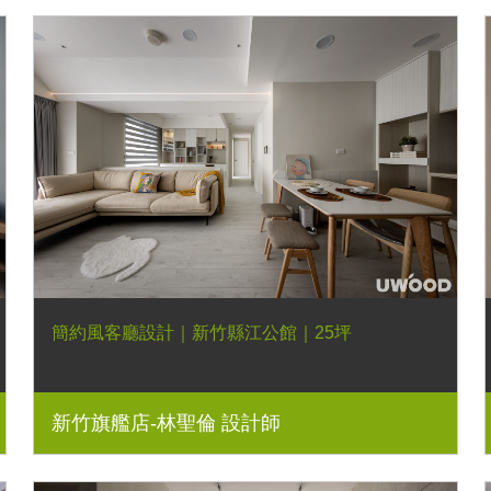
簡約風客廳設計｜新竹縣江公館｜25坪
新竹旗艦店-林聖倫 設計師