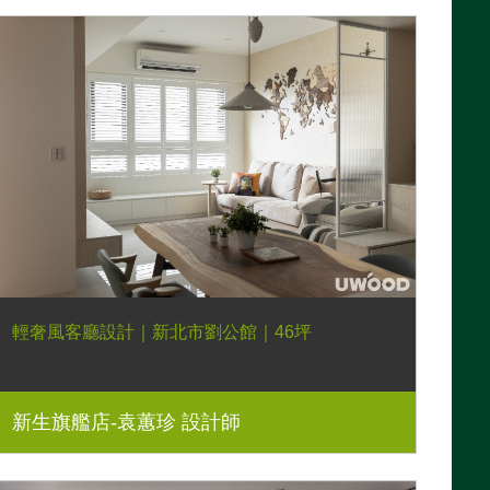
輕奢風客廳設計｜新北市劉公館｜46坪
新生旗艦店-袁蕙珍 設計師