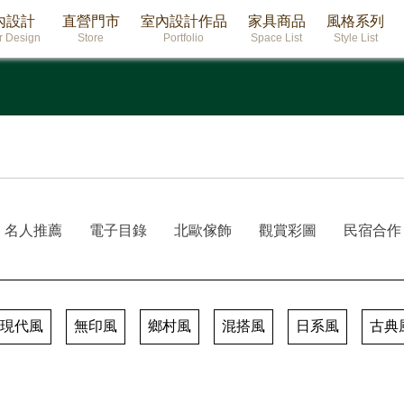
內設計
直營門市
室內設計作品
家具商品
風格系列
or Design
Store
Portfolio
Space List
Style List
名人推薦
電子目錄
北歐傢飾
觀賞彩圖
民宿合作
現代風
無印風
鄉村風
混搭風
日系風
古典