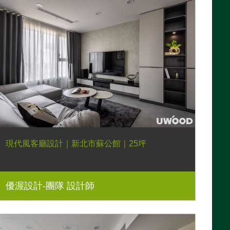
現代風客廳設計｜新北市蘇公館｜25坪
優渥設計-團隊 設計師