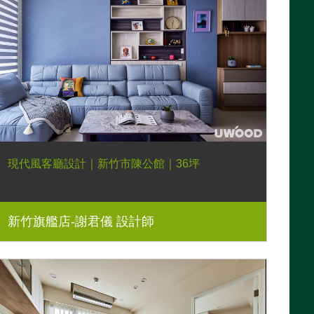
現代風客廳設計｜新竹市陳公館｜36坪
新竹旗艦店-謝君儀 設計師