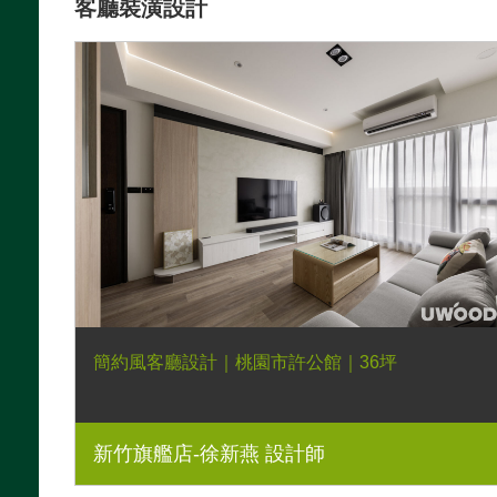
客廳裝潢設計
簡約風客廳設計｜桃園市許公館｜36坪
新竹旗艦店-徐新燕 設計師