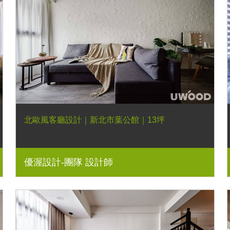
北歐風客廳設計｜新北市葉公館｜13坪
優渥設計-團隊 設計師