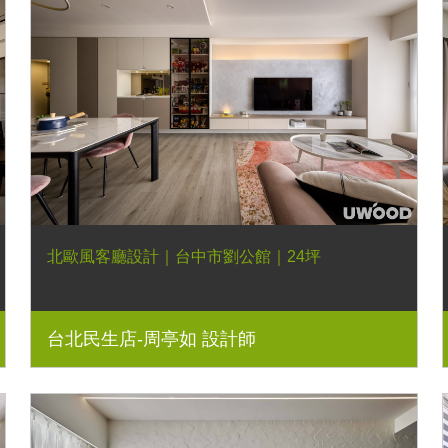
北歐風客廳設計｜台中市劉公館｜24坪
台北民生店-周亭如 設計師