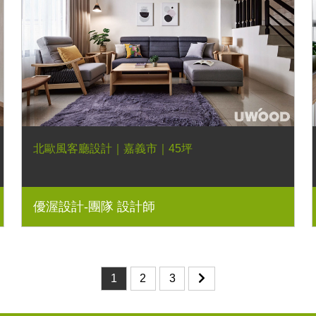
北歐風客廳設計｜嘉義市｜45坪
優渥設計-團隊 設計師
1
2
3