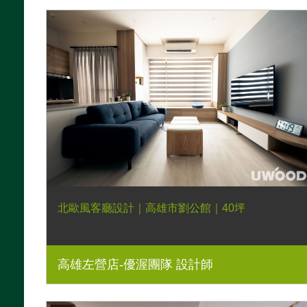
北歐風客廳設計｜高雄市劉公館｜40坪
高雄左營店-優渥團隊 設計師