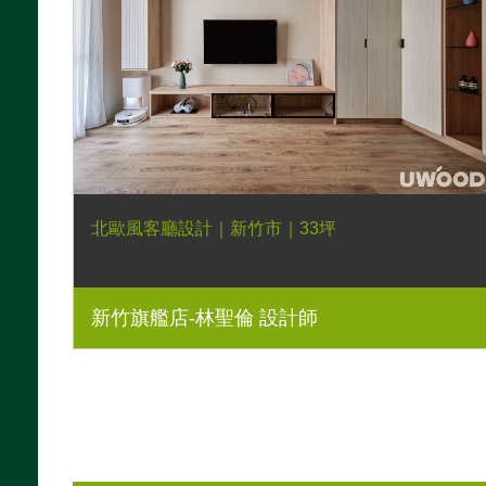
北歐風客廳設計｜新竹市｜33坪
新竹旗艦店-林聖倫 設計師