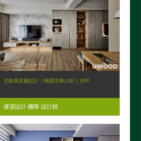
北歐風客廳設計｜桃園市陳公館｜18坪
優渥設計-團隊 設計師